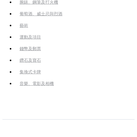
腕錶、鋼筆及打火機
葡萄酒、威士忌與烈酒
藝術
運動及項目
錢幣及郵票
鑽石及寶石
集換式卡牌
音樂、電影及相機