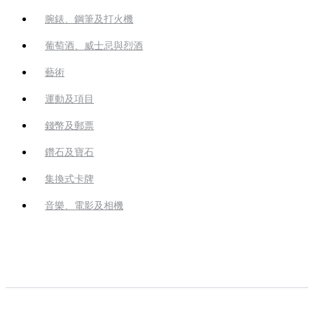
腕錶、鋼筆及打火機
葡萄酒、威士忌與烈酒
藝術
運動及項目
錢幣及郵票
鑽石及寶石
集換式卡牌
音樂、電影及相機