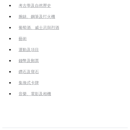
考古學及自然歷史
腕錶、鋼筆及打火機
葡萄酒、威士忌與烈酒
藝術
運動及項目
錢幣及郵票
鑽石及寶石
集換式卡牌
音樂、電影及相機