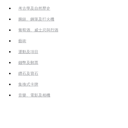
考古學及自然歷史
腕錶、鋼筆及打火機
葡萄酒、威士忌與烈酒
藝術
運動及項目
錢幣及郵票
鑽石及寶石
集換式卡牌
音樂、電影及相機