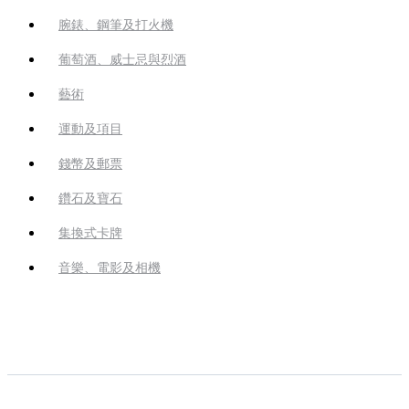
腕錶、鋼筆及打火機
葡萄酒、威士忌與烈酒
藝術
運動及項目
錢幣及郵票
鑽石及寶石
集換式卡牌
音樂、電影及相機