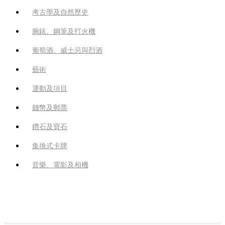
考古學及自然歷史
腕錶、鋼筆及打火機
葡萄酒、威士忌與烈酒
藝術
運動及項目
錢幣及郵票
鑽石及寶石
集換式卡牌
音樂、電影及相機