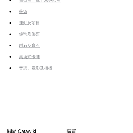
葡萄酒、威士忌與烈酒
藝術
運動及項目
錢幣及郵票
鑽石及寶石
集換式卡牌
音樂、電影及相機
關於 Catawiki
購買