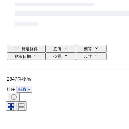
篩選條件
底價
预算
結束日期
位置
尺寸
品牌
服裝尺碼
物品
原產國
物料
性別
2847件物品
狀態
證明
顏色
包括配件
圖案
時代
排序
關聯
物品尺碼
型號
鞋尺寸