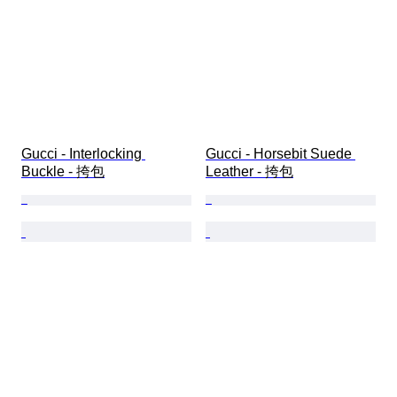
Gucci - Interlocking 
Gucci - Horsebit Suede 
Buckle - 挎包
Leather - 挎包