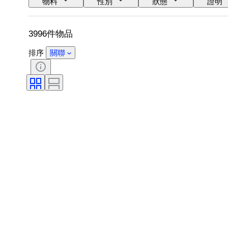
物料
性別
狀態
證明
鞋尺寸
3996件物品
排序
關聯