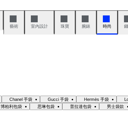
藝術
室內設計
珠寶
腕錶
時尚
Chanel 手袋
Gucci 手袋
Hermès 手袋
L
博柏利包袋
思琳包袋
普拉達包袋
男士袋款