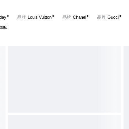
oday
品牌
Louis Vuitton
品牌
Chanel
品牌
Gucci
endi