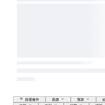
篩選條件
底價
预算