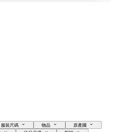
服裝尺碼
物品
原產國