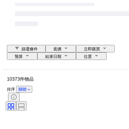
篩選條件
底價
立即購買
预算
結束日期
位置
品牌
錶殼直徑
錶帶長度
物品
原產國
物料
10373件物品
性別
狀態
額外
時期
證明
標題
排序
關聯
訂裝
版
語言
顏色
錶芯
錶帶材質
時代
型號