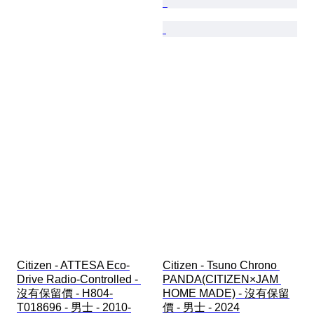
Citizen - ATTESA Eco-
Citizen - Tsuno Chrono 
Drive Radio-Controlled - 
PANDA(CITIZEN×JAM 
沒有保留價 - H804-
HOME MADE) - 沒有保留
T018696 - 男士 - 2010-
價 - 男士 - 2024