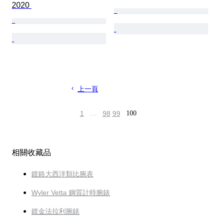
2020 
上一頁
1
…
98
99
100
相關收藏品
鍍鉻大西洋類比腕表
Wyler Vetta 鋼質計時腕錶
鍍金法拉利腕錶