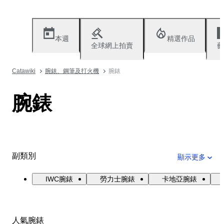
本週
精選作品
全球網上拍賣
藝
Catawiki
腕錶、鋼筆及打火機
腕錶
腕錶
副類別
顯示更多
IWC腕錶
勞力士腕錶
卡地亞腕錶
人氣腕錶