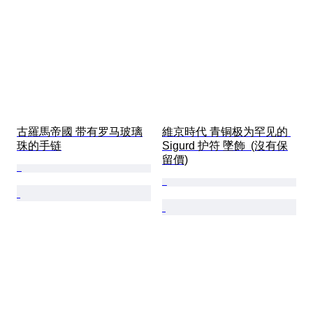
古羅馬帝國 带有罗马玻璃
維京時代 青铜极为罕见的 
珠的手链
Sigurd 护符 墜飾  (沒有保
留價)