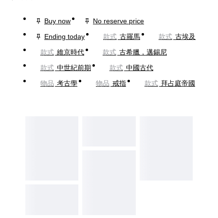
Buy now
No reserve price
Ending today
款式
古羅馬
款式
古埃及
款式
維京時代
款式
古希臘，邁錫尼
款式
中世紀前期
款式
中國古代
物品
考古學
物品
戒指
款式
拜占庭帝國