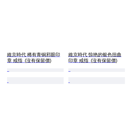
維京時代 稀有青铜邪眼印
維京時代 惊艳的银色扭曲
章 戒指  (沒有保留價)
印章 戒指  (沒有保留價)