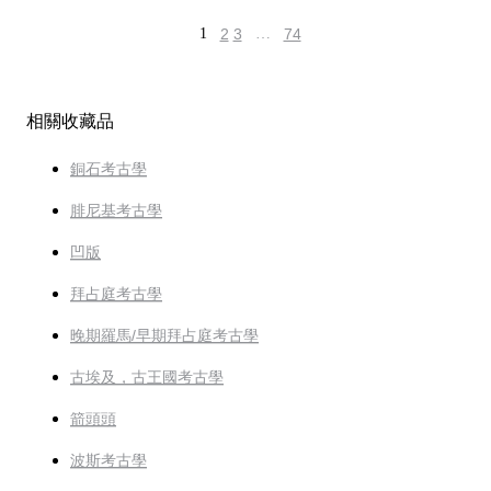
1
2
3
…
74
相關收藏品
銅石考古學
腓尼基考古學
凹版
拜占庭考古學
晚期羅馬/早期拜占庭考古學
古埃及，古王國考古學
箭頭頭
波斯考古學