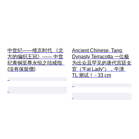
中世纪——维京时代 《北
Ancient Chinese, Tang 
方的编织王冠》—— 中世
Dynasty Terracotta 一位极
纪青铜至尊永恒之结戒指  
为出众且罕见的唐代宫廷女
(沒有保留價)
官（“Fat Lady”），牛津 
TL 测试！ - 33 cm