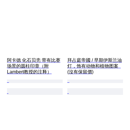
阿卡德 化石贝壳 带有比赛
拜占庭帝國 / 早期伊斯兰油
场景的圆柱印章（附
灯，饰有动物和植物图案  
Lambert教授的注释）
(沒有保留價)