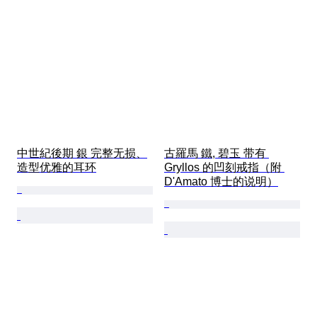
中世紀後期 銀 完整无损、
古羅馬 鐵, 碧玉 带有 
造型优雅的耳环
Gryllos 的凹刻戒指（附 
D'Amato 博士的说明）