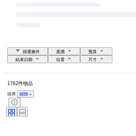
篩選條件
底價
预算
結束日期
位置
尺寸
尺寸
物品
原產國
物料
性別
狀態
1762件物品
時期
證明
標題
款式
簽名
顏色
排序
關聯
貨幣
藝術家
物品尺碼
文化
考古學類型
時代
原件/副本
標本
原產地