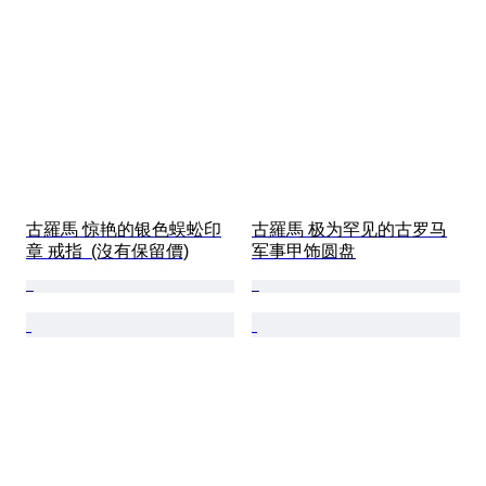
古羅馬 惊艳的银色蜈蚣印
古羅馬 极为罕见的古罗马
章 戒指  (沒有保留價)
军事甲饰圆盘