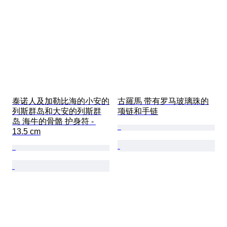
泰诺人及加勒比海的小安的
古羅馬 带有罗马玻璃珠的
列斯群岛和大安的列斯群
项链和手链
岛 海牛的骨骼 护身符 - 
13.5 cm