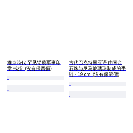
維京時代 罕见铅质军事印
古代巴克特里亚语 由青金
章 戒指  (沒有保留價)
石珠与罗马玻璃珠制成的手
链 - 19 cm  (沒有保留價)