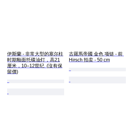
伊斯蘭 - 非常大型的塞尔柱
古羅馬帝國 金色 项链 - 前 
时期釉面托碟油灯，高21
Hirsch 拍卖 - 50 cm
厘米，10–12世纪  (沒有保
留價)