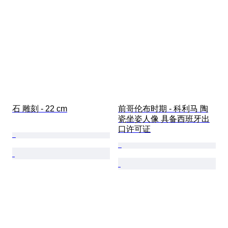
石 雕刻 - 22 cm
前哥伦布时期 - 科利马 陶
瓷坐姿人像 具备西班牙出
口许可证