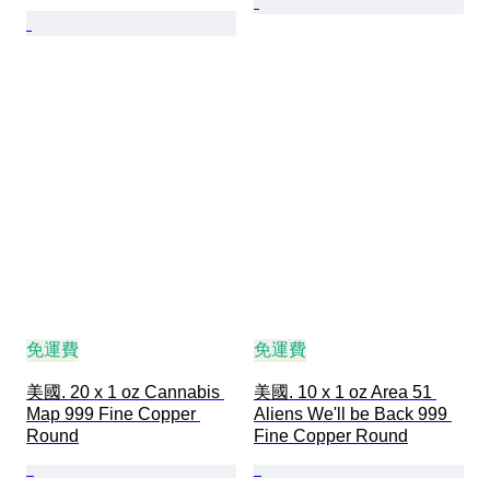
免運費
免運費
美國. 20 x 1 oz Cannabis 
美國. 10 x 1 oz Area 51 
Map 999 Fine Copper 
Aliens We'll be Back 999 
Round
Fine Copper Round