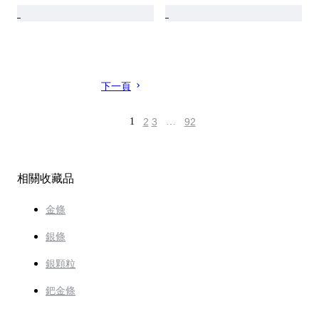
下一頁
1
2
3
…
92
相關收藏品
金條
銀條
銀顆粒
鈀金條