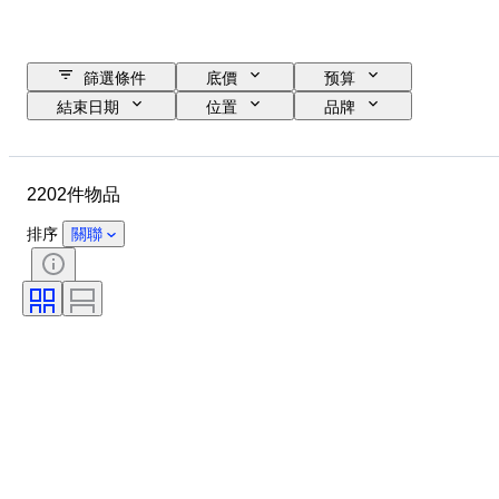
篩選條件
底價
预算
結束日期
位置
品牌
物品
原產國
物料
狀態
額外
證明
2202件物品
細度
標題
貨幣
時代
硬幣類型
統治者/ 時代
排序
關聯
金銀塊重量