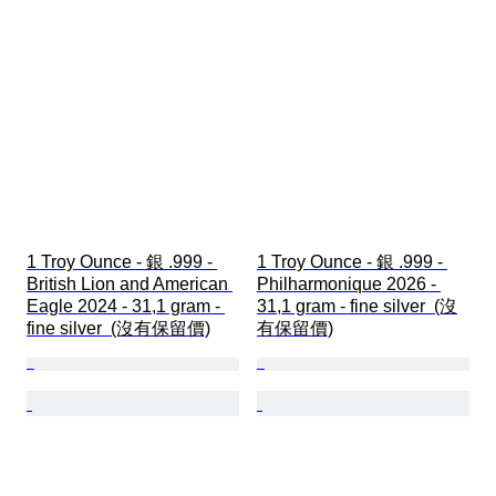
1 Troy Ounce - 銀 .999 - 
1 Troy Ounce - 銀 .999 - 
British Lion and American 
Philharmonique 2026 - 
Eagle 2024 - 31,1 gram - 
31,1 gram - fine silver  (沒
fine silver  (沒有保留價)
有保留價)