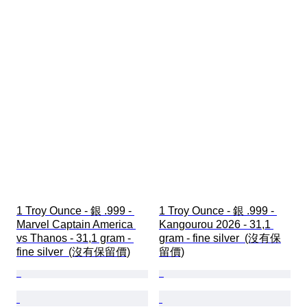
1 Troy Ounce - 銀 .999 - 
1 Troy Ounce - 銀 .999 - 
Marvel Captain America 
Kangourou 2026 - 31,1 
vs Thanos - 31,1 gram - 
gram - fine silver  (沒有保
fine silver  (沒有保留價)
留價)