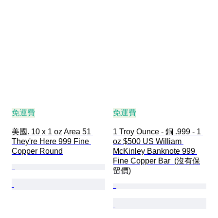
免運費
免運費
美國. 10 x 1 oz Area 51 
1 Troy Ounce - 銅 .999 - 1 
They're Here 999 Fine 
oz $500 US William 
Copper Round
McKinley Banknote 999 
Fine Copper Bar  (沒有保
留價)