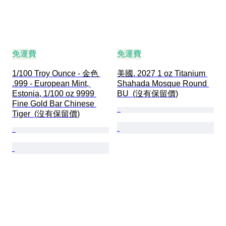
免運費
免運費
1/100 Troy Ounce - 金色 
美國. 2027 1 oz Titanium 
.999 - European Mint, 
Shahada Mosque Round 
Estonia, 1/100 oz 9999 
BU  (沒有保留價)
Fine Gold Bar Chinese 
Tiger  (沒有保留價)