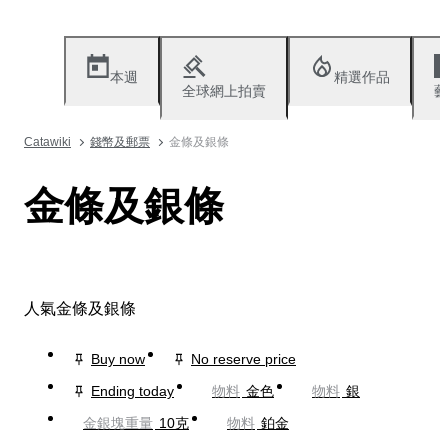
本週
精選作品
全球網上拍賣
藝
Catawiki
錢幣及郵票
金條及銀條
金條及銀條
人氣金條及銀條
Buy now
No reserve price
Ending today
物料
金色
物料
銀
金銀塊重量
10克
物料
鉑金