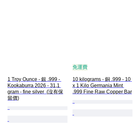
免運費
1 Troy Ounce - 銀 .999 - 
10 kilograms - 銅 .999 - 10 
Kookaburra 2026 - 31,1 
x 1 Kilo Germania Mint 
gram - fine silver  (沒有保
.999 Fine Raw Copper Bar
留價)