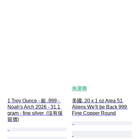
免運費
1 Troy Ounce - 銀 .999 - 
美國. 20 x 1 oz Area 51 
Noah's Arch 2026 - 31,1 
Aliens We'll be Back 999 
gram - fine silver  (沒有保
Fine Copper Round
留價)