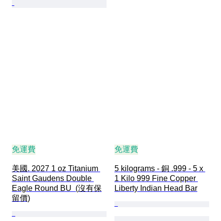
免運費
免運費
美國. 2027 1 oz Titanium 
5 kilograms - 銅 .999 - 5 x 
Saint Gaudens Double 
1 Kilo 999 Fine Copper 
Eagle Round BU  (沒有保
Liberty Indian Head Bar
留價)