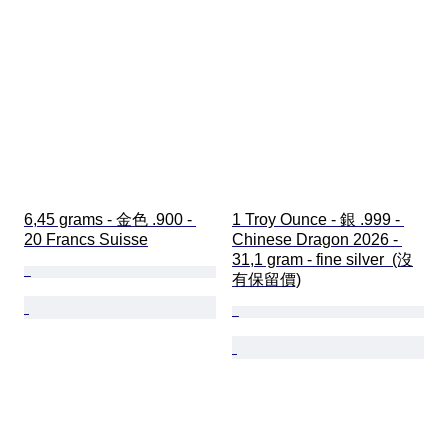
6,45 grams - 金色 .900 - 
1 Troy Ounce - 銀 .999 - 
20 Francs Suisse
Chinese Dragon 2026 - 
31,1 gram - fine silver  (沒
有保留價)