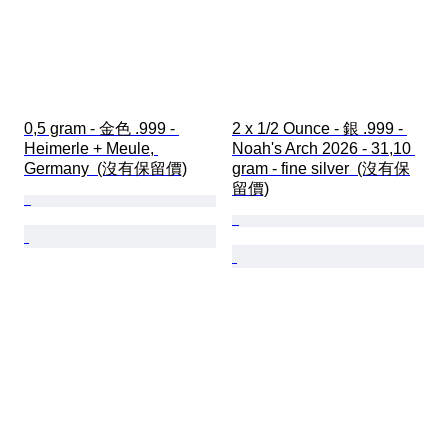
0,5 gram - 金色 .999 - 
2 x 1/2 Ounce - 銀 .999 - 
Heimerle + Meule, 
Noah's Arch 2026 - 31,10 
Germany  (沒有保留價)
gram - fine silver  (沒有保
留價)