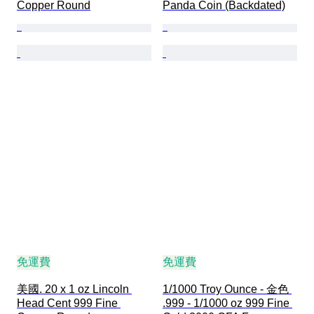
Copper Round
Panda Coin (Backdated)
免運費
免運費
美國. 20 x 1 oz Lincoln 
1/1000 Troy Ounce - 金色 
Head Cent 999 Fine 
.999 - 1/1000 oz 999 Fine 