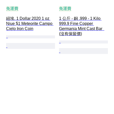
免運費
免運費
紐埃. 1 Dollar 2020 1 oz 
1 公斤 - 銅 .999 - 1 Kilo 
Niue $1 Meteorite Campo 
999.9 Fine Copper 
Cielo Iron Coin
Germania Mint Cast Bar  
(沒有保留價)