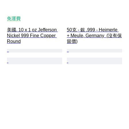
免運費
美國. 10 x 1 oz Jefferson 
50克 - 銀 .999 - Heimerle 
Nickel 999 Fine Copper 
+ Meule, Germany  (沒有保
Round
留價)