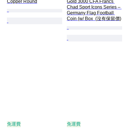
Copper Round
Gold 3000 CFA Francs 
Chad Sport Icons Series – 
Germany Flag Football 
Coin (w/ Box  (沒有保留價)
免運費
免運費