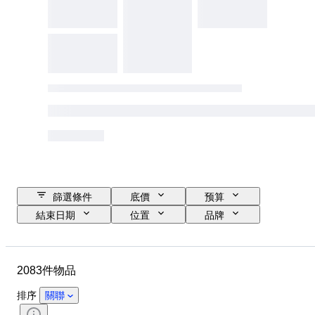
篩選條件
底價
预算
結束日期
位置
品牌
物品
原產國
物料
狀態
額外
證明
2083件物品
細度
標題
貨幣
時代
硬幣類型
統治者/ 時代
排序
關聯
金銀塊重量