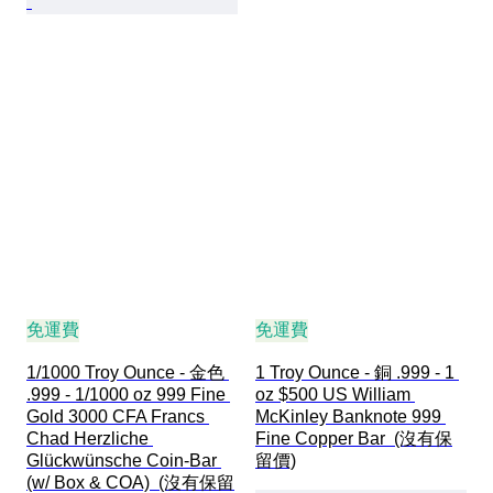
免運費
免運費
1/1000 Troy Ounce - 金色 
1 Troy Ounce - 銅 .999 - 1 
.999 - 1/1000 oz 999 Fine 
oz $500 US William 
Gold 3000 CFA Francs 
McKinley Banknote 999 
Chad Herzliche 
Fine Copper Bar  (沒有保
Glückwünsche Coin-Bar 
留價)
(w/ Box & COA)  (沒有保留