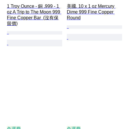
1 Troy Ounce - 銅 .999 - 1 
美國. 10 x 1 oz Mercury 
oz A Trip to The Moon 999 
Dime 999 Fine Copper 
Fine Copper Bar  (沒有保
Round
留價)
免運費
免運費