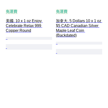
免運費
免運費
美國. 10 x 1 oz Enjoy 
加拿大. 5 Dollars 10 x 1 oz 
Celebrate Relax 999 
$5 CAD Canadian Silver 
Copper Round
Maple Leaf Coin 
(Backdated)