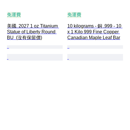
免運費
免運費
美國. 2027 1 oz Titanium 
10 kilograms - 銅 .999 - 10 
Statue of Liberty Round 
x 1 Kilo 999 Fine Copper 
BU  (沒有保留價)
Canadian Maple Leaf Bar