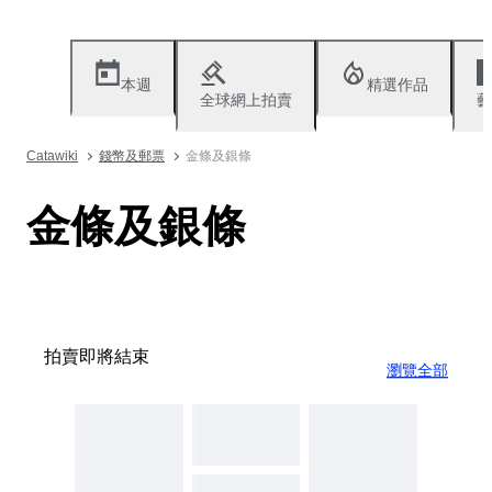
本週
精選作品
全球網上拍賣
藝
Catawiki
錢幣及郵票
金條及銀條
金條及銀條
拍賣即將結束
瀏覽全部