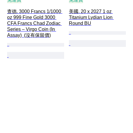
查德. 3000 Francs 1/1000 
美國. 20 x 2027 1 oz 
oz 999 Fine Gold 3000 
Titanium Lydian Lion 
CFA Francs Chad Zodiac 
Round BU
Series – Virgo Coin (In 
Assay)  (沒有保留價)