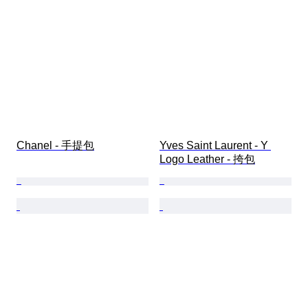
Chanel - 手提包
Yves Saint Laurent - Y 
Logo Leather - 挎包