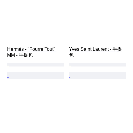
Hermès - "Fourre Tout" 
Yves Saint Laurent - 手提
MM - 手提包
包