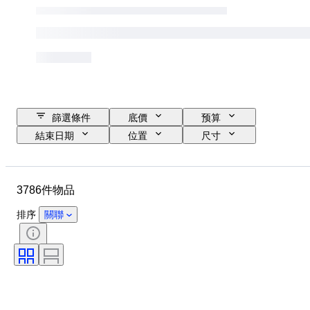
篩選條件
底價
预算
結束日期
位置
尺寸
品牌
服裝尺碼
物品
原產國
物料
性別
3786件物品
狀態
證明
顏色
包括配件
圖案
時代
排序
關聯
物品尺碼
型號
鞋尺寸