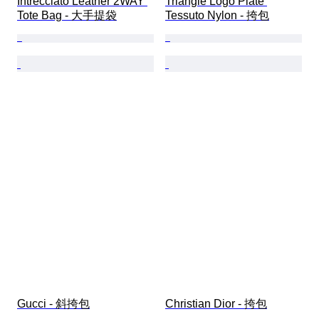
Intrecciato Leather 2WAY 
Triangle Logo Plate 
Tote Bag - 大手提袋
Tessuto Nylon - 挎包
Gucci - 斜挎包
Christian Dior - 挎包