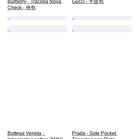
Burberry - Tracolla Nova 
Gucci - 手提包
Check - 挎包
Bottega Veneta - 
Prada - Side Pocket 