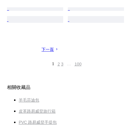
下一頁
1
2
3
…
100
相關收藏品
羊毛芬迪包
皮革路易威登旅行箱
PVC 路易威登手提包