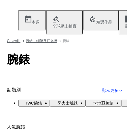
本週
精選作品
全球網上拍賣
藝
Catawiki
腕錶、鋼筆及打火機
腕錶
腕錶
副類別
顯示更多
IWC腕錶
勞力士腕錶
卡地亞腕錶
人氣腕錶