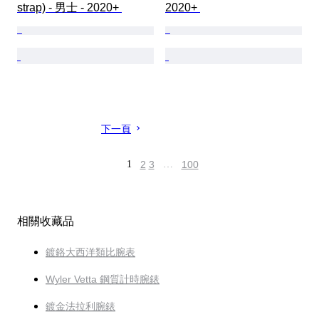
strap) - 男士 - 2020+ 
2020+ 
下一頁
1
2
3
…
100
相關收藏品
鍍鉻大西洋類比腕表
Wyler Vetta 鋼質計時腕錶
鍍金法拉利腕錶