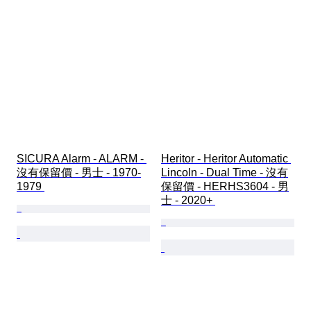
SICURA Alarm - ALARM - 
Heritor - Heritor Automatic 
沒有保留價 - 男士 - 1970-
Lincoln - Dual Time - 沒有
1979 
保留價 - HERHS3604 - 男
士 - 2020+ 