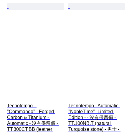
Tecnotempo - 
Tecnotempo - Automatic 
"Commando" - Forged 
"NobleTime"- Limited 
Carbon & Titanium - 
Edition - - 沒有保留價 - 
Automatic - 沒有保留價 - 
TT.100NB.T (natural 
TT.300CT.BB (leather 
Turquoise stone) - 男士 - 