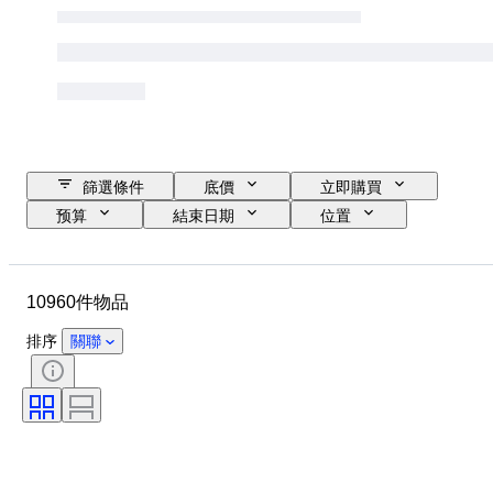
篩選條件
底價
立即購買
预算
結束日期
位置
品牌
錶殼直徑
錶帶長度
物品
原產國
物料
10960件物品
性別
狀態
額外
時期
證明
標題
排序
關聯
訂裝
版
語言
顏色
錶芯
錶帶材質
時代
型號