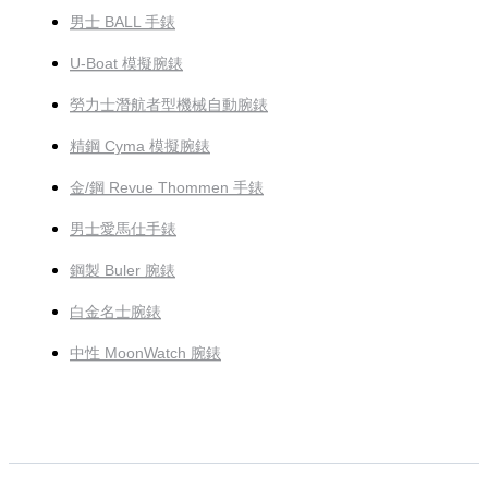
男士 BALL 手錶
U-Boat 模擬腕錶
勞力士潛航者型機械自動腕錶
精鋼 Cyma 模擬腕錶
金/鋼 Revue Thommen 手錶
男士愛馬仕手錶
鋼製 Buler 腕錶
白金名士腕錶
中性 MoonWatch 腕錶