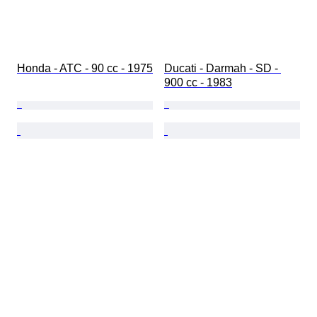
Honda - ATC - 90 cc - 1975
Ducati - Darmah - SD - 
900 cc - 1983