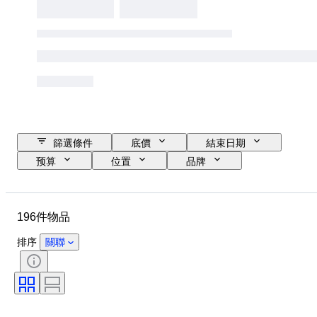
篩選條件
底價
結束日期
预算
位置
品牌
物品
原產國
物料
狀態
額外
時期
196件物品
註冊文件
發動機尺寸
CoC（合規證書）
原件/副本
排序
關聯