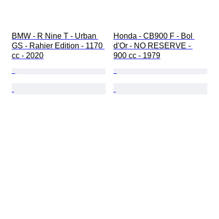
BMW - R Nine T - Urban 
Honda - CB900 F - Bol 
GS - Rahier Edition - 1170 
d'Or - NO RESERVE - 
cc - 2020
900 cc - 1979