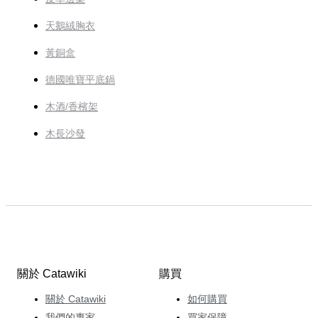
天鵝絨胸衣
黃銅盒
德國唯寶平底鍋
木酒/香檳架
木長沙發
關於 Catawiki
購買
關於 Catawiki
如何購買
我們的專家
買家保障