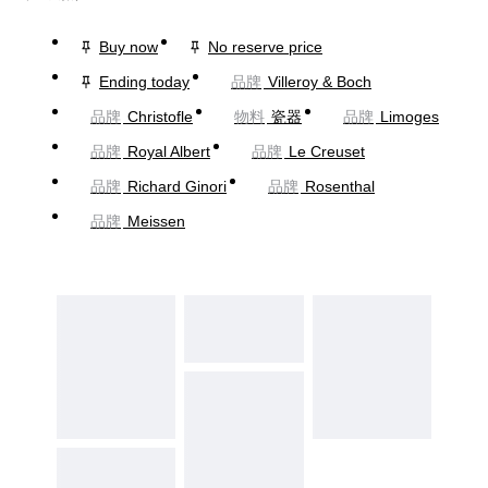
Buy now
No reserve price
Ending today
品牌
Villeroy & Boch
品牌
Christofle
物料
瓷器
品牌
Limoges
品牌
Royal Albert
品牌
Le Creuset
品牌
Richard Ginori
品牌
Rosenthal
品牌
Meissen