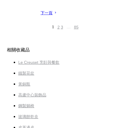
下一頁
1
2
3
…
85
相關收藏品
Le Creuset 烹飪與餐飲
鐵製花盆
黃銅瓶
高盧中心裝飾品
鋼製躺椅
玻璃餅乾盒
皮革邊桌