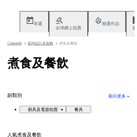
本週
精選作品
全球網上拍賣
藝
Catawiki
室內設計及裝飾
煮食及餐飲
煮食及餐飲
副類別
顯示更多
廚具及電器拍賣
餐具
人氣煮食及餐飲