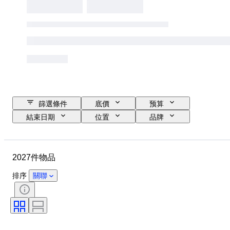
篩選條件
底價
预算
結束日期
位置
品牌
物品
原產國
物料
狀態
時期
款式
2027件物品
簽名
顏色
服裝尺碼
時代
廚刀類型
裝飾
排序
關聯
藝術家
出售者：
創作者
型號