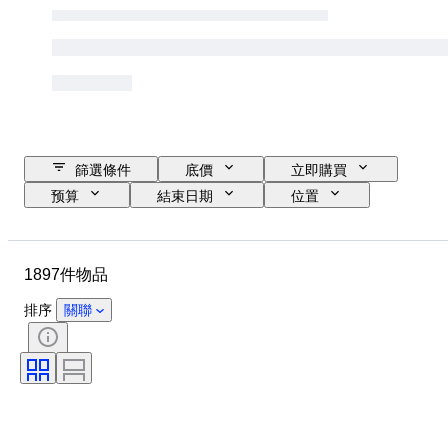
篩選條件
底價
立即購買
预算
結束日期
位置
品牌
物品
原產國
物料
性別
狀態
1897件物品
時期
款式
顏色
服裝尺碼
物品尺碼
時代
排序
關聯
圖案
襯衫領口尺寸
包括配件
鞋尺寸