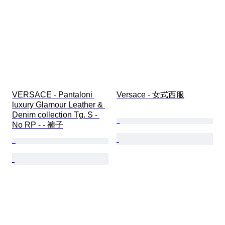
VERSACE - Pantaloni 
Versace - 女式西服
luxury Glamour Leather & 
Denim collection Tg. S - 
No RP - - 褲子