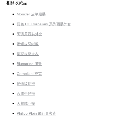
相關收藏品
Moncler 皮草服裝
藍色 CC Corneliani 系列西裝外套
阿瑪尼西裝外套
蜥蜴皮羽絨服
世家皮草大衣
Blumarine 服裝
Corneliani 夾克
動物紋長褲
合成牛仔褲
天鵝絨斗篷
Philipp Plein 飛行員夾克