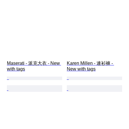
Maserati - 派克大衣 - New 
Karen Millen - 連衫褲 - 
with tags
New with tags