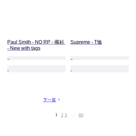
Paul Smith - NO RP - 襯衫 
Supreme - T恤
- New with tags
下一頁
1
2
3
…
80