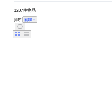
出售者：
藝術家
電力儲備
1207件物品
排序
關聯