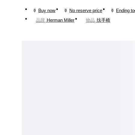
Buy now
No reserve price
Ending t
品牌
Herman Miller
物品
扶手椅