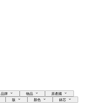
品牌
物品
原產國
版
顏色
錶芯