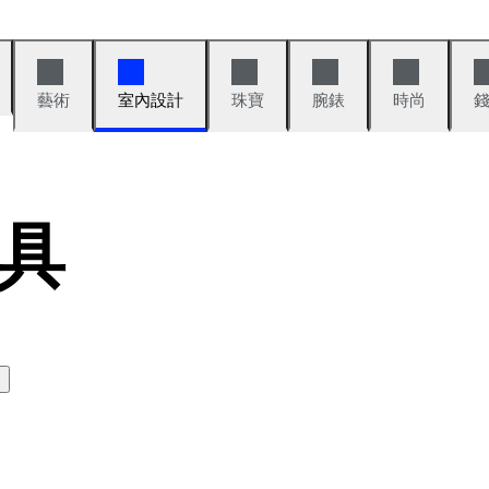
藝術
室內設計
珠寶
腕錶
時尚
具