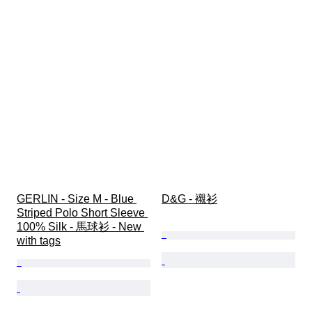
GERLIN - Size M - Blue 
D&G - 襯衫
Striped Polo Short Sleeve 
100% Silk - 馬球衫 - New 
with tags