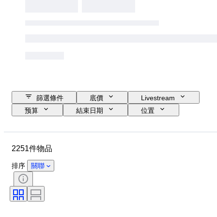
篩選條件
底價
Livestream
预算
結束日期
位置
品牌
物品
原產國
物料
性別
狀態
2251件物品
時期
款式
顏色
服裝尺碼
物品尺碼
時代
排序
關聯
圖案
襯衫領口尺寸
包括配件
鞋尺寸