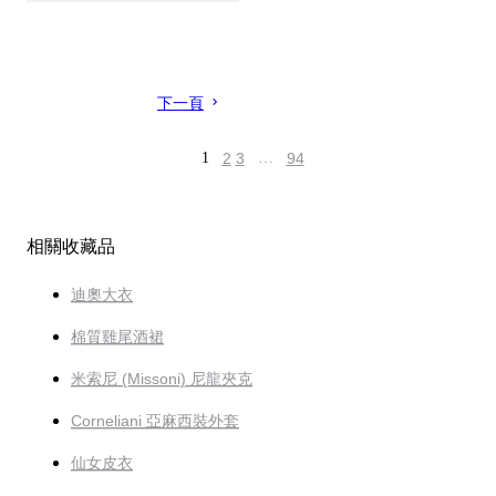
下一頁
1
2
3
…
94
相關收藏品
迪奧大衣
棉質雞尾酒裙
米索尼 (Missoni) 尼龍夾克
Corneliani 亞麻西裝外套
仙女皮衣