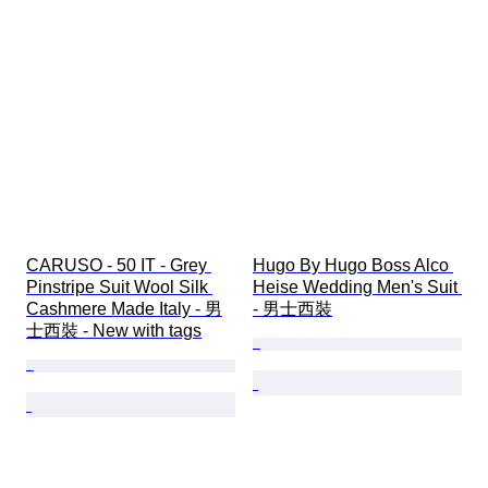
CARUSO - 50 IT - Grey 
Hugo By Hugo Boss Alco 
Pinstripe Suit Wool Silk 
Heise Wedding Men's Suit 
Cashmere Made Italy - 男
- 男士西裝
士西裝 - New with tags