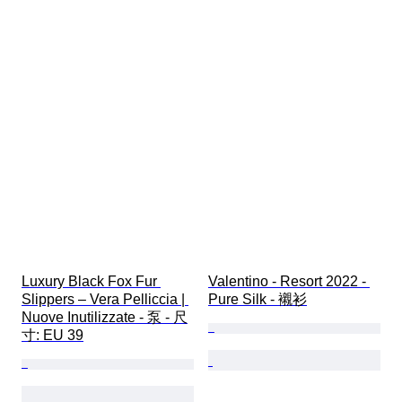
Luxury Black Fox Fur 
Valentino - Resort 2022 - 
Slippers – Vera Pelliccia | 
Pure Silk - 襯衫
Nuove Inutilizzate - 泵 - 尺
寸: EU 39