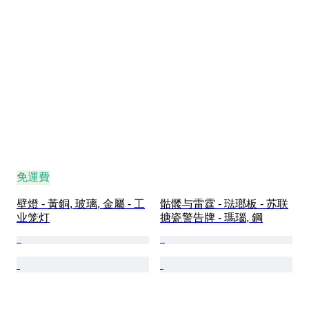
免運費
壁燈 - 黃銅, 玻璃, 金屬 - 工
骷髅与雷霆 - 琺瑯板 - 苏联
业笼灯
搪瓷警告牌 - 瑪瑙, 鋼