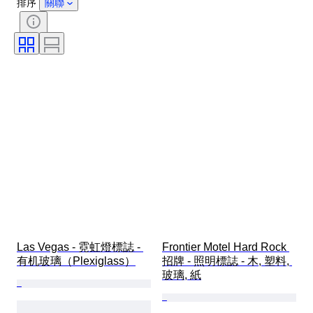
排序
關聯
顏色
錶芯
已測試及運作中
電力儲備
自鳴鐘
時代
出售者：
時鐘類型
原件/副本
創作者
型號
Las Vegas - 霓虹燈標誌 - 
Frontier Motel Hard Rock 
有机玻璃（Plexiglass）
招牌 - 照明標誌 - 木, 塑料, 
玻璃, 紙