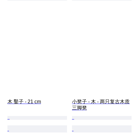
木 鑿子 - 21 cm
小凳子 - 木 - 两只复古木质
三脚凳