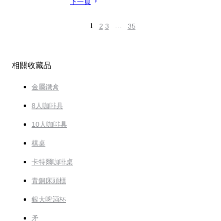
下一頁
1
2
3
…
35
相關收藏品
金屬鐵盒
8人咖啡具
10人咖啡具
棋桌
卡特爾咖啡桌
青銅床頭櫃
銀大啤酒杯
矛