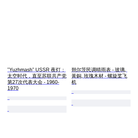
"Yuzhmash" USSR 夜灯：
朔尔茨民调晴雨表 - 玻璃, 
太空时代，直至苏联共产党
黃銅, 玫瑰木材 - 螺旋桨飞
第27次代表大会 - 1960-
机
1970