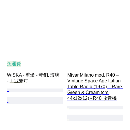
免運費
WISKA - 壁燈 - 黃銅, 玻璃 
Mivar Milano mod. R40 – 
- 工业笼灯
Vintage Space Age Italian 
Table Radio (1970) – Rare 
Green & Cream (cm 
44x12x12) - R40 收音機