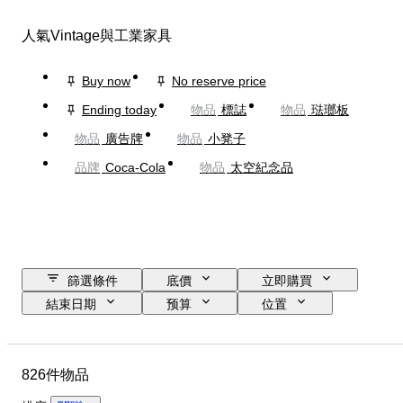
人氣Vintage與工業家具
Buy now
No reserve price
Ending today
物品
標誌
物品
琺瑯板
物品
廣告牌
物品
小凳子
品牌
Coca-Cola
物品
太空紀念品
篩選條件
底價
立即購買
結束日期
预算
位置
尺寸
尺寸
品牌
物品
原產國
物料
826件物品
狀態
額外
時期
款式
簽名
版