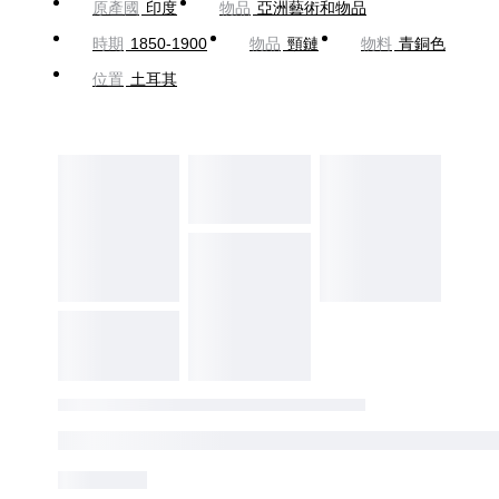
原產國
印度
物品
亞洲藝術和物品
時期
1850-1900
物品
頸鏈
物料
青銅色
位置
土耳其