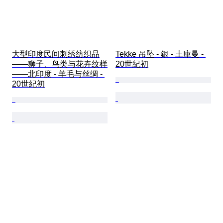
大型印度民间刺绣纺织品
Tekke 吊坠 - 銀 - 土庫曼 - 
——狮子、鸟类与花卉纹样
20世紀初
——北印度 - 羊毛与丝绸 - 
20世紀初