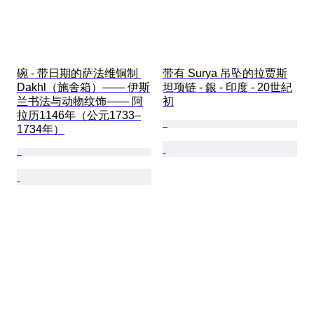
碗 - 带日期的萨法维铜制 
带有 Surya 吊坠的拉贾斯
Dakhl（施舍箱）—— 伊斯
坦项链 - 銀 - 印度 - 20世紀
兰书法与动物纹饰—— 阿
初
拉历1146年（公元1733–
1734年）