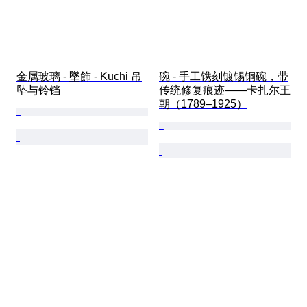
金属玻璃 - 墜飾 - Kuchi 吊
碗 - 手工镌刻镀锡铜碗，带
坠与铃铛
传统修复痕迹——卡扎尔王
朝（1789–1925）