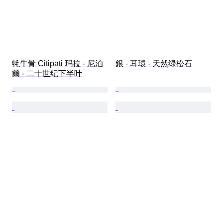
牦牛骨 Citipati 玛拉 - 尼泊
銀 - 耳環 - 天然绿松石
爾 - 二十世纪下半叶