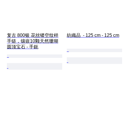
复古 800银 花丝镂空纹样
紡織品  - 125 cm - 125 cm
手链，镶嵌10颗天然珊瑚
圆顶宝石 - 手鈪