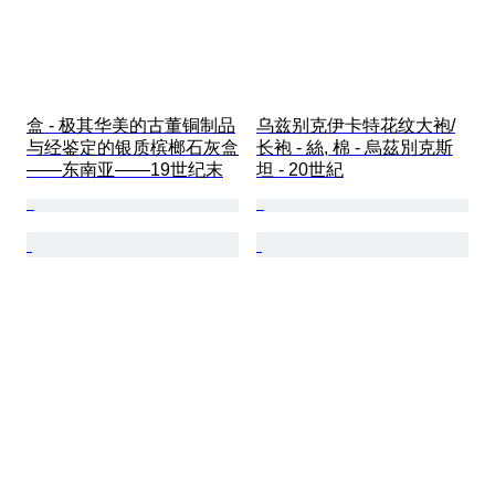
盒 - 极其华美的古董铜制品
乌兹别克伊卡特花纹大袍/
与经鉴定的银质槟榔石灰盒
长袍 - 絲, 棉 - 烏茲別克斯
——东南亚——19世纪末
坦 - 20世紀