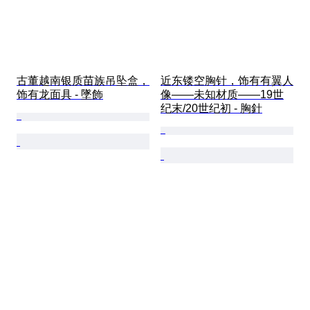
古董越南银质苗族吊坠盒，
近东镂空胸针，饰有有翼人
饰有龙面具 - 墜飾
像——未知材质——19世
纪末/20世纪初 - 胸針