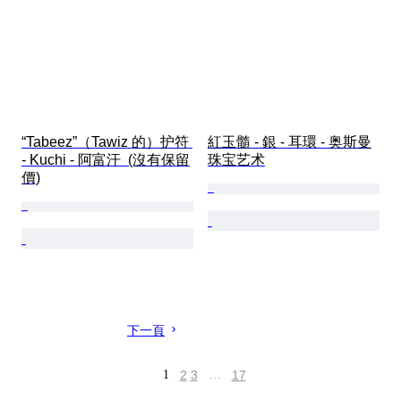
“Tabeez”（Tawiz 的）护符 
紅玉髓 - 銀 - 耳環 - 奥斯曼
- Kuchi - 阿富汗  (沒有保留
珠宝艺术
價)
下一頁
1
2
3
…
17