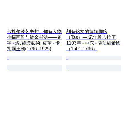
卡扎尔漆艺书封，饰有人物
刻有铭文的黄铜脚碗
小幅画景与镀金书法——题
（Tas）— 记年希吉拉历
字 - 漆, 紙漿藝術, 皮革 - 卡
1103年 - 中东 - 薩法維帝國
扎爾王朝(1796–1925)
（1501-1736）