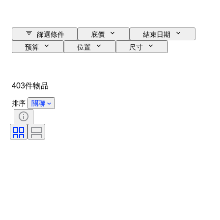
篩選條件
底價
結束日期
预算
位置
尺寸
尺寸
物品
原產國
物料
性別
狀態
403件物品
時期
寶石
證明
標題
款式
技術
排序
關聯
簽名
版
顏色
原件/副本
物品尺碼
文化
出售者：
包括配件
時代
原產地