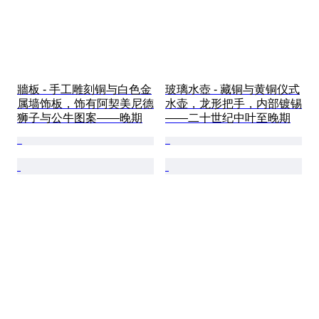
牆板 - 手工雕刻铜与白色金
玻璃水壺 - 藏铜与黄铜仪式
属墙饰板，饰有阿契美尼德
水壶，龙形把手，内部镀锡
狮子与公牛图案——晚期
——二十世纪中叶至晚期