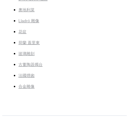
奧地利菜
Lladró 雕像
花盆
荷蘭 蓋里東
玻璃雕刻
古董陶器燭台
法國煙囪
合金雕像