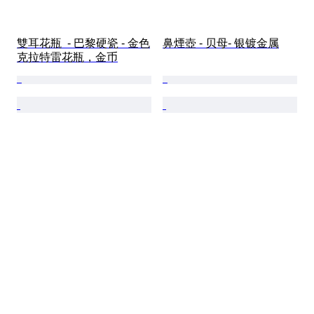
雙耳花瓶  - 巴黎硬瓷 - 金色
鼻煙壺 - 贝母- 银镀金属
克拉特雷花瓶，金币