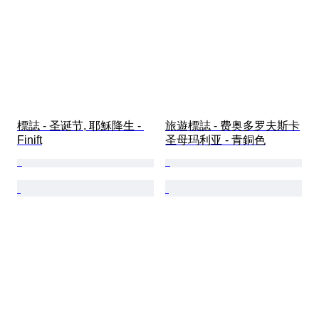
標誌 - 圣诞节, 耶穌降生 - 
旅遊標誌 - 费奥多罗夫斯卡
Finift
圣母玛利亚 - 青銅色