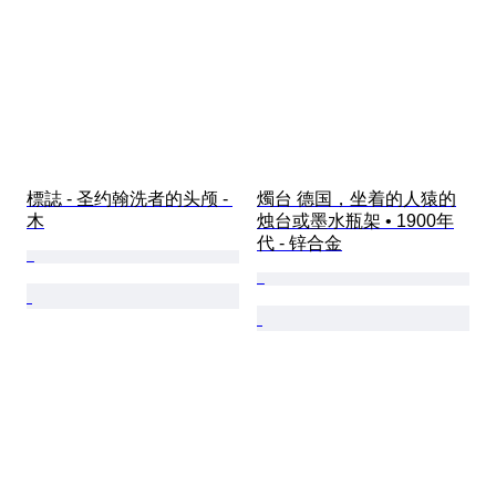
標誌 - 圣约翰洗者的头颅 - 
燭台 德国，坐着的人猿的
木
烛台或墨水瓶架 • 1900年
代 - 锌合金