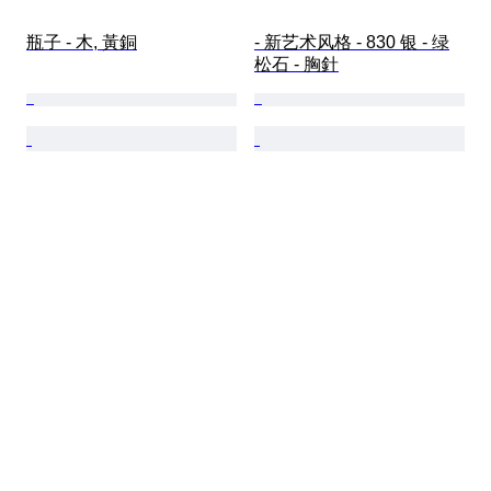
瓶子 - 木, 黃銅
- 新艺术风格 - 830 银 - 绿
松石 - 胸針