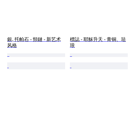
銀, 托帕石 - 頸鏈 - 新艺术
標誌 - 耶穌升天 - 青铜、珐
风格
琅