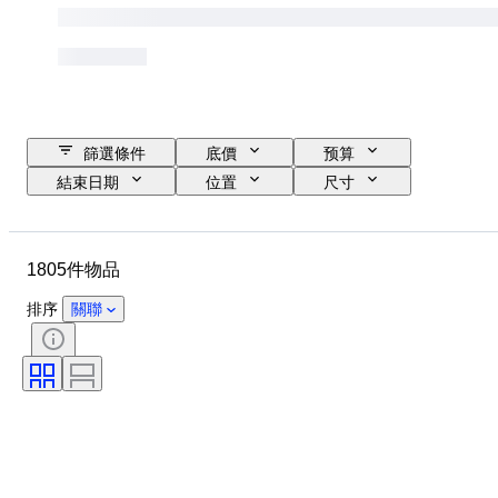
篩選條件
底價
预算
結束日期
位置
尺寸
尺寸
品牌
物品
原產國
物料
性別
1805件物品
狀態
時期
證明
標題
款式
簽名
排序
關聯
顏色
錶芯
電力儲備
自鳴鐘
時鐘類型
時代
錶殼直徑
原件/副本
創作者
原產地