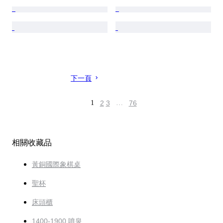
下一頁
1
2
3
…
76
相關收藏品
黃銅國際象棋桌
聖杯
床頭櫃
1400-1900 噴泉