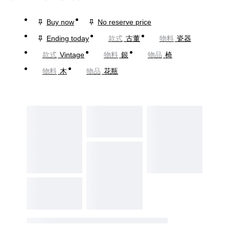
Buy now
No reserve price
Ending today
款式
古董
物料
瓷器
款式
Vintage
物料
銀
物品
椅
物料
木
物品
花瓶