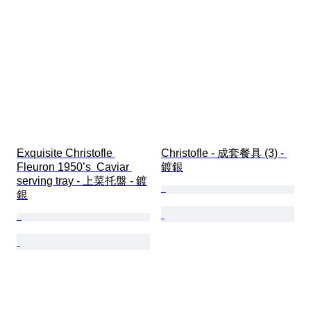
Exquisite Christofle 
Christofle - 成套餐具 (3) - 
Fleuron 1950’s  Caviar 
鍍銀
serving tray - 上菜托盤 - 鍍
銀