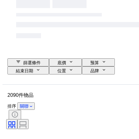
篩選條件
底價
预算
結束日期
位置
品牌
物品
原產國
物料
狀態
時期
款式
2090件物品
簽名
顏色
服裝尺碼
時代
廚刀類型
裝飾
排序
關聯
藝術家
出售者：
創作者
型號