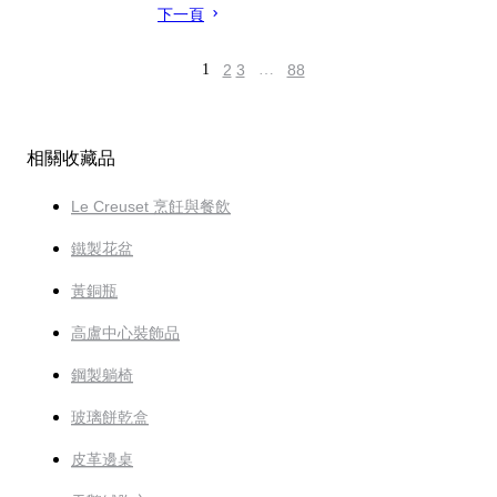
下一頁
1
2
3
…
88
相關收藏品
Le Creuset 烹飪與餐飲
鐵製花盆
黃銅瓶
高盧中心裝飾品
鋼製躺椅
玻璃餅乾盒
皮革邊桌