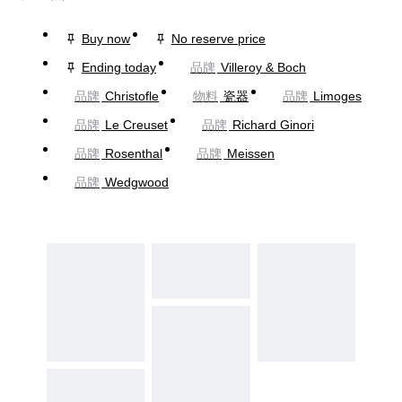
Buy now
No reserve price
Ending today
品牌
Villeroy & Boch
品牌
Christofle
物料
瓷器
品牌
Limoges
品牌
Le Creuset
品牌
Richard Ginori
品牌
Rosenthal
品牌
Meissen
品牌
Wedgwood