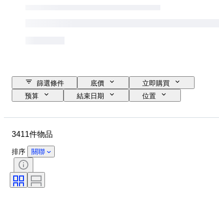
篩選條件
底價
立即購買
预算
結束日期
位置
品牌
物品
原產國
物料
性別
狀態
3411件物品
時期
證明
標題
款式
技術
簽名
排序
關聯
版
語言
顏色
藝術家
歸屬
出售者：
時代