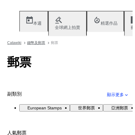
本週
精選作品
全球網上拍賣
藝
Catawiki
錢幣及郵票
郵票
郵票
副類別
顯示更多
European Stamps
世界郵票
亞洲郵票
人氣郵票