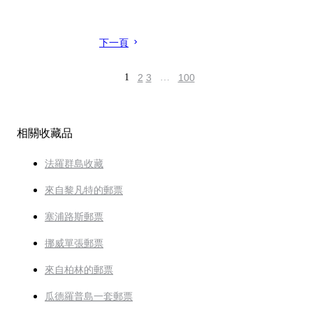
下一頁
1
2
3
…
100
相關收藏品
法羅群島收藏
來自黎凡特的郵票
塞浦路斯郵票
挪威單張郵票
來自柏林的郵票
瓜德羅普島一套郵票