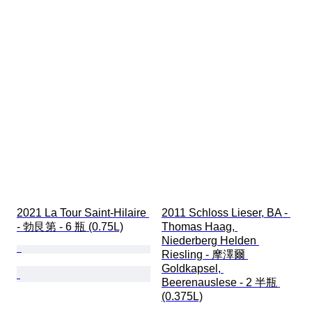
2021 La Tour Saint-Hilaire 
2011 Schloss Lieser, BA - 
- 勃艮第 - 6 瓶 (0.75L)
Thomas Haag, 
Niederberg Helden 
Riesling - 摩澤爾 
Goldkapsel, 
Beerenauslese - 2 半瓶 
(0.375L)