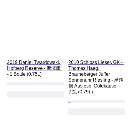
2019 Daniel Twardowski, 
2010 Schloss Lieser, GK - 
Hofberg Réserve - 摩澤爾 
Thomas Haag, 
- 1 Bottle (0.75L)
Brauneberger Juffer 
Sonnenuhr Riesling - 摩澤
爾 Auslese, Goldkapsel - 
2 瓶 (0.75L)