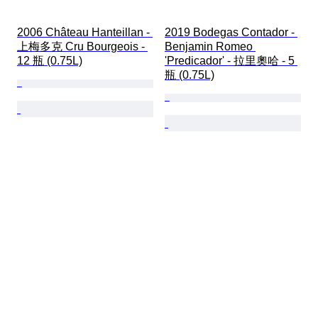
2006 Château Hanteillan - 
2019 Bodegas Contador - 
上梅多克 Cru Bourgeois - 
Benjamin Romeo 
12 瓶 (0.75L)
'Predicador' - 拉里奧哈 - 5 
瓶 (0.75L)