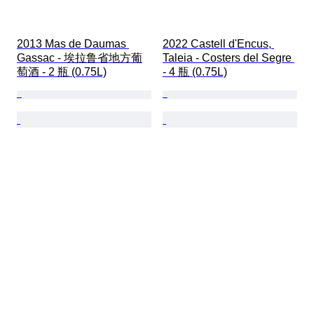
2013 Mas de Daumas 
2022 Castell d'Encus, 
Gassac - 埃拉鲁省地方葡
Taleia - Costers del Segre 
萄酒 - 2 瓶 (0.75L)
- 4 瓶 (0.75L)