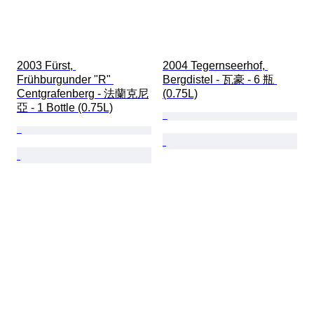
2003 Fürst, 
2004 Tegernseerhof, 
Frühburgunder "R" 
Bergdistel - 瓦豪 - 6 瓶 
Centgrafenberg - 法蘭克尼
(0.75L)
亞 - 1 Bottle (0.75L)