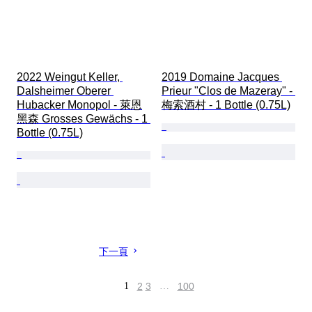
2022 Weingut Keller, 
2019 Domaine Jacques 
Dalsheimer Oberer 
Prieur "Clos de Mazeray" - 
Hubacker Monopol - 萊恩
梅索酒村 - 1 Bottle (0.75L)
黑森 Grosses Gewächs - 1 
Bottle (0.75L)
下一頁
1
2
3
…
100