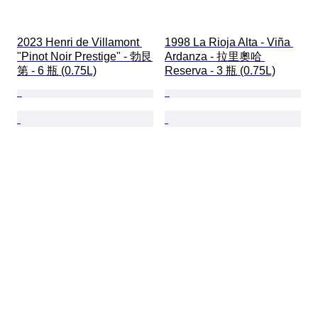
2023 Henri de Villamont 
1998 La Rioja Alta - Viña 
"Pinot Noir Prestige" - 勃艮
Ardanza - 拉里奧哈 
第 - 6 瓶 (0.75L)
Reserva - 3 瓶 (0.75L)