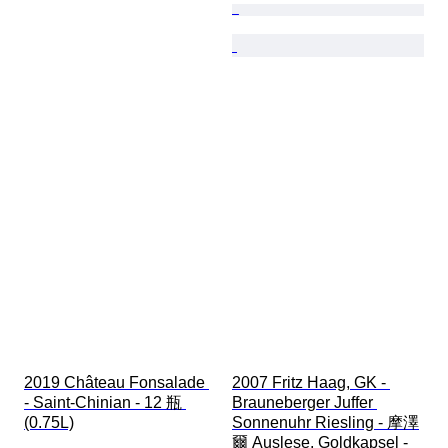
2019 Château Fonsalade 
2007 Fritz Haag, GK - 
- Saint-Chinian - 12 瓶 
Brauneberger Juffer 
(0.75L)
Sonnenuhr Riesling - 摩澤
爾 Auslese, Goldkapsel - 