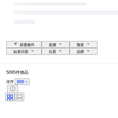
篩選條件
底價
预算
結束日期
位置
品牌
物品
原產國
瓶子大小
物料
狀態
額外
5095件物品
時期
款式
顏色
葡萄酒產區
排序
關聯
葡萄酒原產地命名控制／分類
Wine Fill Level
葡萄酒級別
葡萄品種
時代