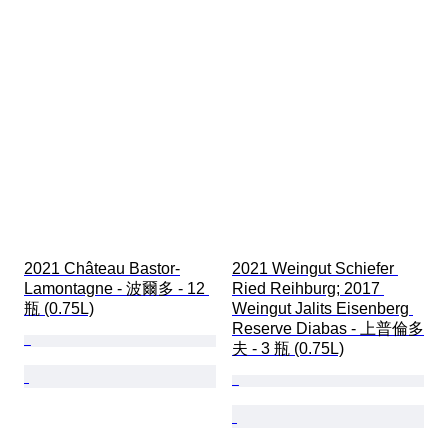
2021 Château Bastor-
2021 Weingut Schiefer 
Lamontagne - 波爾多 - 12 
Ried Reihburg; 2017 
瓶 (0.75L)
Weingut Jalits Eisenberg 
Reserve Diabas - 上普倫多
夫 - 3 瓶 (0.75L)