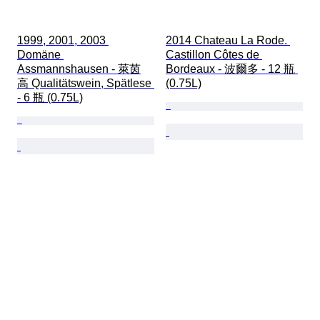
1999, 2001, 2003 
2014 Chateau La Rode. 
Domäne 
Castillon Côtes de 
Assmannshausen - 萊茵
Bordeaux - 波爾多 - 12 瓶 
高 Qualitätswein, Spätlese 
(0.75L)
- 6 瓶 (0.75L)