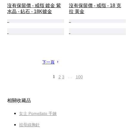
沒有保留價 - 戒指 鍍金 紫
沒有保留價 - 戒指 - 18 克
水晶 - 鉆石 - 18K镀金
拉 黃金
下一頁
1
2
3
…
100
相關收藏品
女士 Pomellato 手鍊
祖母綠胸針