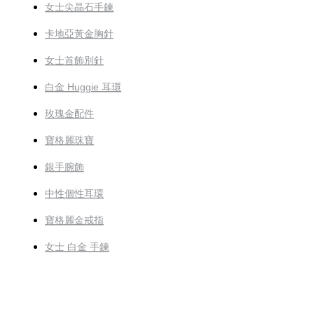
女士尖晶石手鍊
卡地亞黃金胸針
女士首飾別針
白金 Huggie 耳環
玫瑰金配件
寶格麗珠寶
銀手腕飾
中性個性耳環
寶格麗金戒指
女士 白金 手鍊