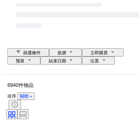
篩選條件
底價
立即購買
预算
結束日期
位置
品牌
物品
原產國
物料
性別
狀態
6940件物品
寶石
證明
細度
款式
切割
清晰度
排序
關聯
顏色等級
確切的顏色
物品尺碼
寶石透明度
療程
鑽石類型
珍珠光澤
豔彩色度
整體色調
時代