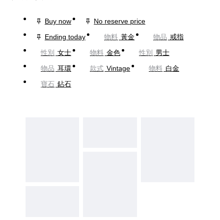
Buy now
No reserve price
Ending today
物料
黃金
物品
戒指
性別
女士
物料
金色
性別
男士
物品
耳環
款式
Vintage
物料
白金
寶石
鉆石