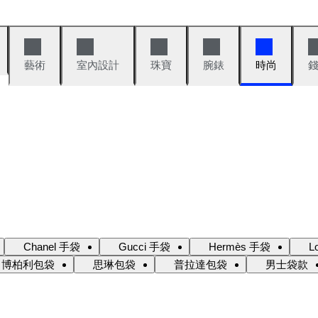
藝術
室內設計
珠寶
腕錶
時尚
Chanel 手袋
Gucci 手袋
Hermès 手袋
L
博柏利包袋
思琳包袋
普拉達包袋
男士袋款