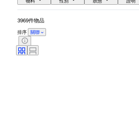
物料
性別
狀態
證明
鞋尺寸
3969件物品
排序
關聯