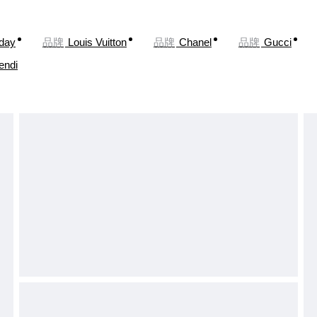
oday
品牌
Louis Vuitton
品牌
Chanel
品牌
Gucci
endi