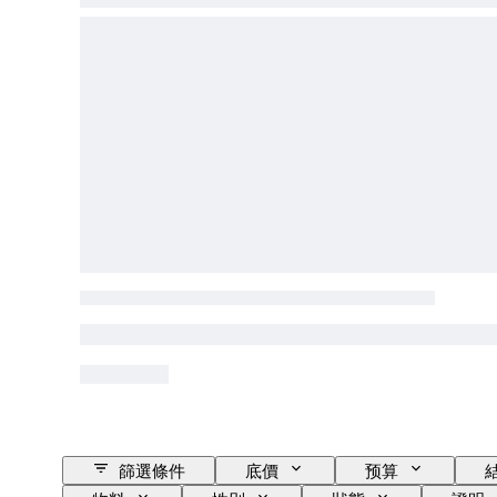
篩選條件
底價
预算