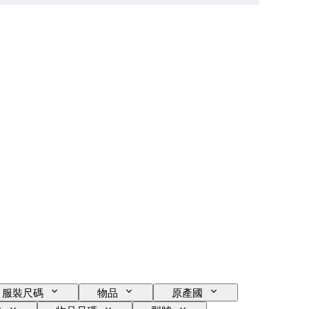
服裝尺碼
物品
原產國