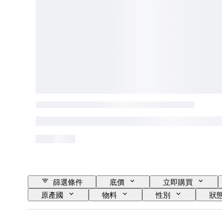
篩選條件
底價
立即購買
原產國
物料
性別
狀
自鳴鐘
時鐘類型
電力儲備