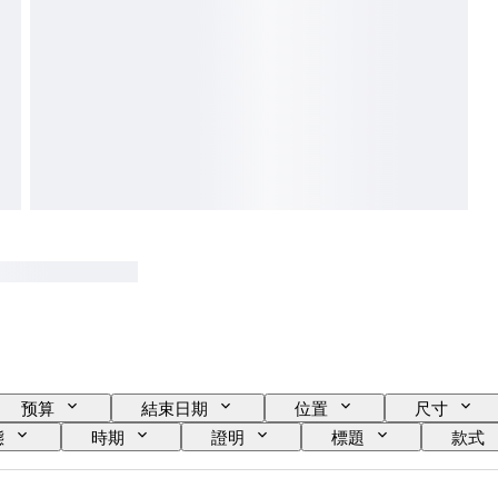
预算
結束日期
位置
尺寸
態
時期
證明
標題
款式
錶殼直徑
原件/副本
時代
創