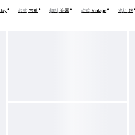
oday
款式
古董
物料
瓷器
款式
Vintage
物料
銀