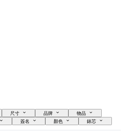
尺寸
品牌
物品
簽名
顏色
錶芯
作者
原產地