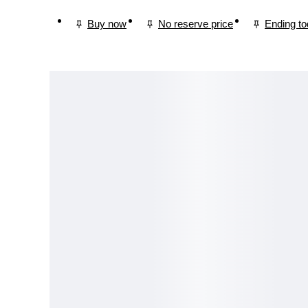
Buy now
No reserve price
Ending t