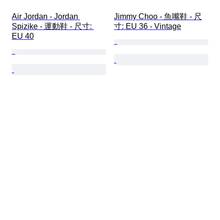
Air Jordan - Jordan 
Jimmy Choo - 魚嘴鞋 - 尺
Spizike - 運動鞋 - 尺寸: 
寸: EU 36 - Vintage
EU 40