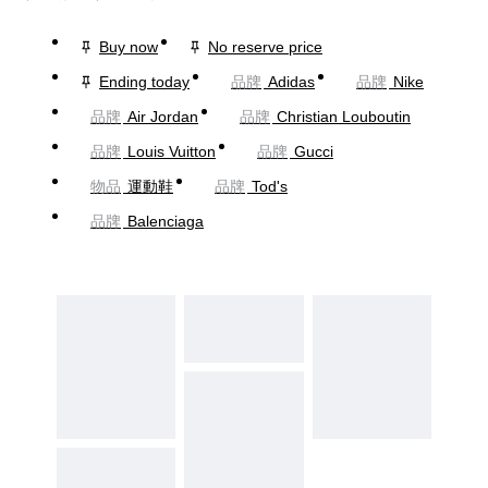
Buy now
No reserve price
Ending today
品牌
Adidas
品牌
Nike
品牌
Air Jordan
品牌
Christian Louboutin
品牌
Louis Vuitton
品牌
Gucci
物品
運動鞋
品牌
Tod's
品牌
Balenciaga