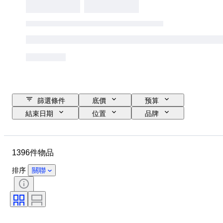
篩選條件
底價
预算
結束日期
位置
品牌
鞋尺寸
物品
原產國
物料
性別
狀態
1396件物品
簽名
顏色
時代
包括配件
圖案
型號
排序
關聯