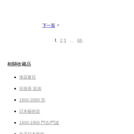
下一頁
1
2
3
…
65
相關收藏品
漆器夏目
珍珠母 富池
1900-2000 兜
日本藝術壺
1400-1900 門古/門波