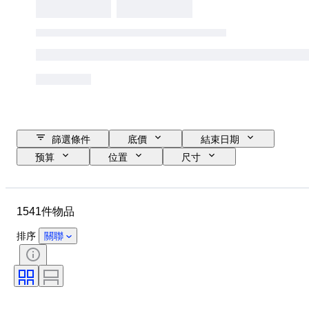
篩選條件
底價
結束日期
预算
位置
尺寸
尺寸
物品
原產國
物料
狀態
額外
1541件物品
時期
標題
款式
技術
簽名
版
排序
關聯
語言
顏色
時代
出售者：
藝術家
裝飾
歸屬
原件/副本
創作者
原產地