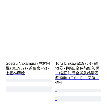
Soetsu Nakamura (中村宗
Toru Ichikawa(1973-) - 醒
悦) (b.1932) - 茶葉盒 - 漆 - 
酒器 - 陶瓷, 金色与红色 另
七福神蒔絵
一维度 时尚金属质感清酒
醒酒器（Tokkri） - 花瓶，
物件