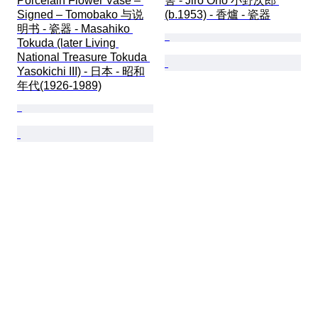
Porcelain Flower Vase – 
舎 - Jiro Ono 小野次郎 
Signed – Tomobako 与说
(b.1953) - 香爐 - 瓷器
明书 - 瓷器 - Masahiko 
Tokuda (later Living 
National Treasure Tokuda 
Yasokichi III) - 日本 - 昭和
年代(1926-1989)