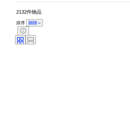
出售者：
創作者
型號
2132件物品
排序
關聯