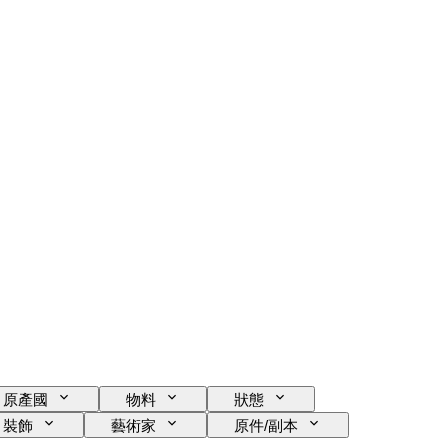
原產國
物料
狀態
裝飾
藝術家
原件/副本