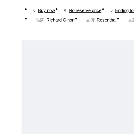
Buy now
No reserve price
Ending t
品牌
Richard Ginori
品牌
Rosenthal
品