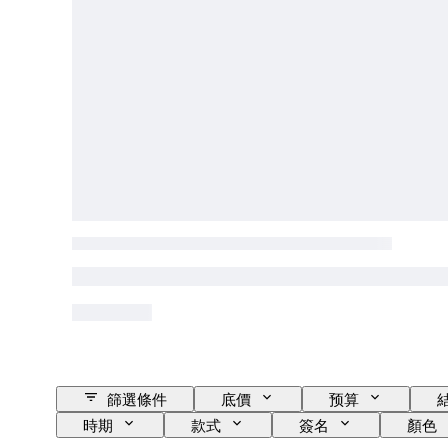
篩選條件
底價
预算
時期
款式
簽名
顏色