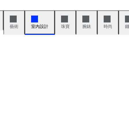
藝術
室內設計
珠寶
腕錶
時尚