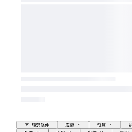
篩選條件
底價
预算