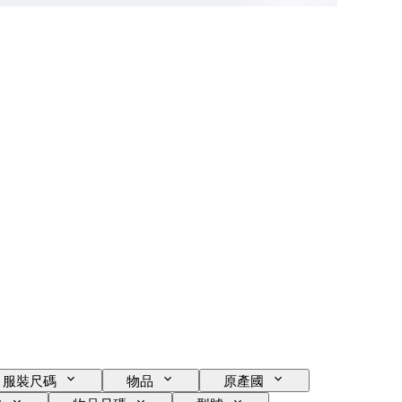
服裝尺碼
物品
原產國