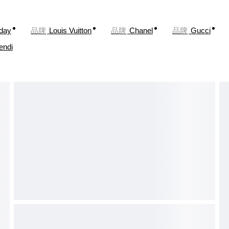
oday
品牌
Louis Vuitton
品牌
Chanel
品牌
Gucci
endi