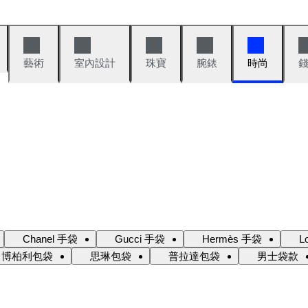
藝術
室內設計
珠寶
腕錶
時尚
Chanel 手袋
Gucci 手袋
Hermès 手袋
L
博柏利包袋
思琳包袋
普拉達包袋
男士袋款