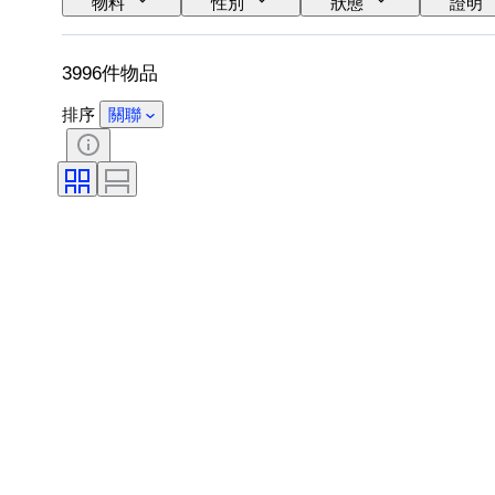
物料
性別
狀態
證明
鞋尺寸
3996件物品
排序
關聯