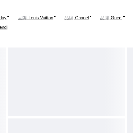
oday
品牌
Louis Vuitton
品牌
Chanel
品牌
Gucci
endi