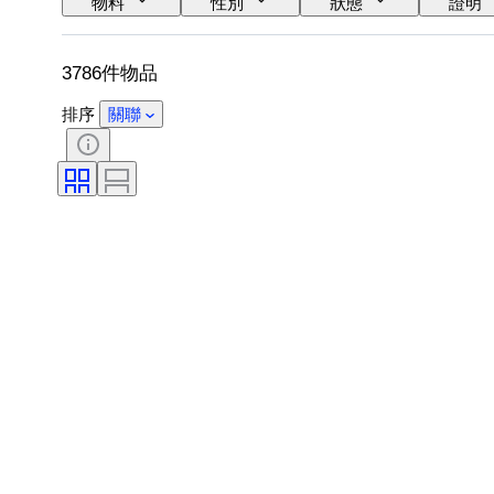
物料
性別
狀態
證明
鞋尺寸
3786件物品
排序
關聯