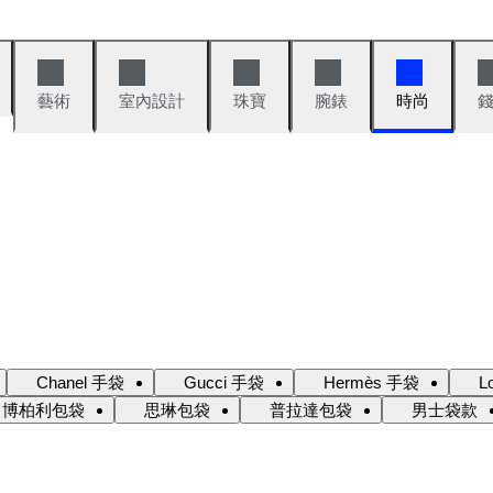
藝術
室內設計
珠寶
腕錶
時尚
Chanel 手袋
Gucci 手袋
Hermès 手袋
L
博柏利包袋
思琳包袋
普拉達包袋
男士袋款