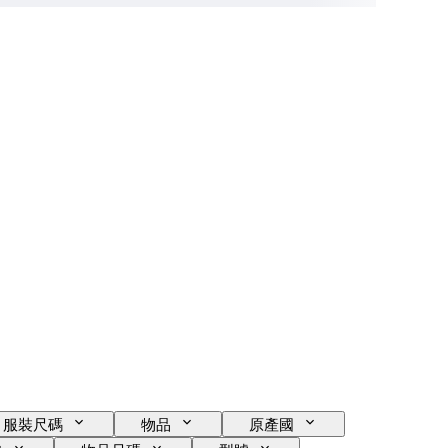
服裝尺碼
物品
原產國