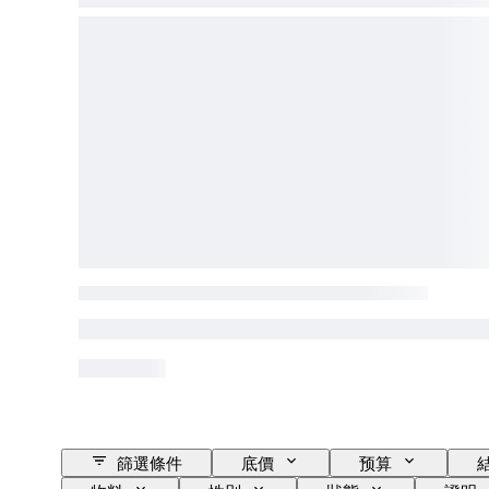
篩選條件
底價
预算