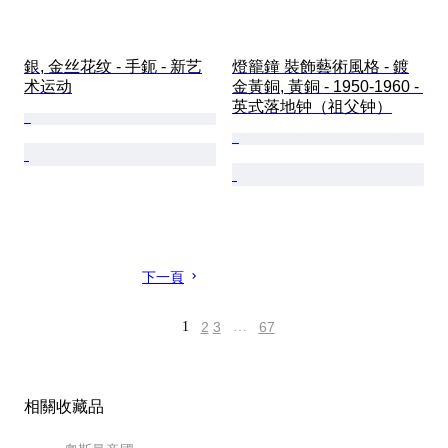
銀, 金丝花纹 - 手鈪 - 新艺
燈籠鐘 裝飾藝術風格 - 鍍
术运动
金黃銅, 黃銅 - 1950-1960 - 
英式落地钟（祖父钟）
下一頁
1
2
3
…
67
相關收藏品