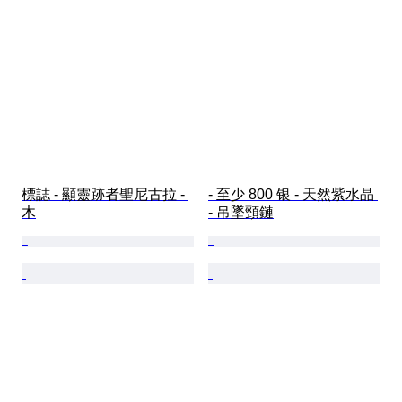
標誌 - 顯靈跡者聖尼古拉 - 
- 至少 800 银 - 天然紫水晶 
木
- 吊墜頸鏈