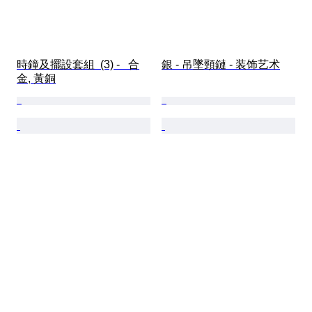
時鐘及擺設套組  (3) -   合
銀 - 吊墜頸鏈 - 装饰艺术
金, 黃銅