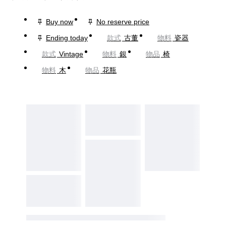
Buy now
No reserve price
Ending today
款式
古董
物料
瓷器
款式
Vintage
物料
銀
物品
椅
物料
木
物品
花瓶