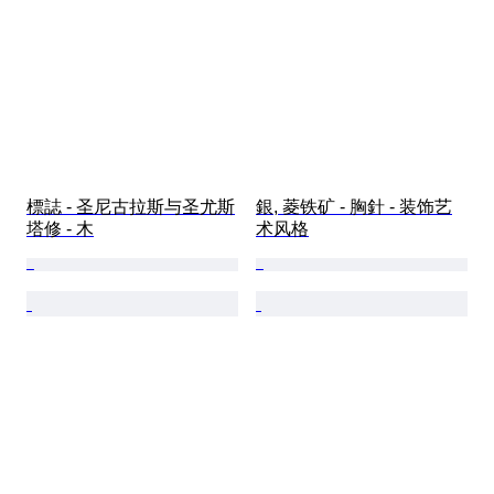
標誌 - 圣尼古拉斯与圣尤斯
銀, 菱铁矿 - 胸針 - 装饰艺
塔修 - 木
术风格