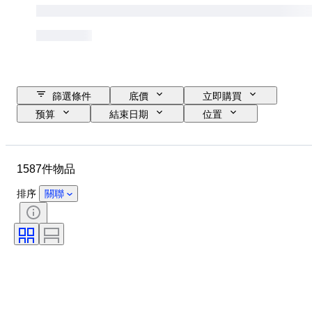
篩選條件
底價
立即購買
预算
結束日期
位置
尺寸
尺寸
品牌
物品
原產國
物料
1587件物品
性別
狀態
時期
證明
標題
款式
排序
關聯
簽名
顏色
錶芯
自鳴鐘
時鐘類型
電力儲備
錶殼直徑
原件/副本
時代
創作者
原產地