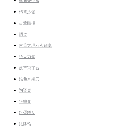
奧斯曼帝國
棉質沙發
古董牆櫃
鋼架
古董大理石玄關桌
巧克力罐
皮革寫字台
銀色水果刀
陶瓷桌
坐墊凳
銀蛋糕叉
銀腳輪