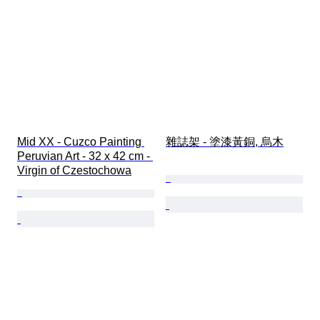
Mid XX - Cuzco Painting 
雜誌架 - 塗漆黃銅, 烏木
Peruvian Art - 32 x 42 cm - 
Virgin of Czestochowa