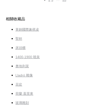
相關收藏品
黃銅國際象棋桌
聖杯
床頭櫃
1400-1900 噴泉
奧地利菜
Lladró 雕像
花盆
荷蘭 蓋里東
玻璃雕刻