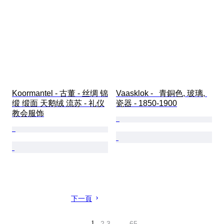
Koormantel - 古董 - 丝绸 锦
Vaasklok -   青銅色, 玻璃, 
缎 缎面 天鹅绒 流苏 - 礼仪
瓷器 - 1850-1900
教会服饰
下一頁
1
2
3
…
65