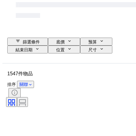
篩選條件
底價
预算
結束日期
位置
尺寸
尺寸
品牌
物品
原產國
物料
性別
1547件物品
狀態
時期
證明
標題
款式
簽名
排序
關聯
顏色
錶芯
電力儲備
自鳴鐘
時鐘類型
時代
錶殼直徑
出售者：
創作者
原產地