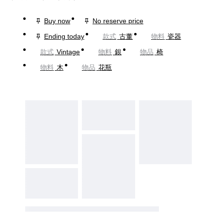
Buy now
No reserve price
Ending today
款式
古董
物料
瓷器
款式
Vintage
物料
銀
物品
椅
物料
木
物品
花瓶