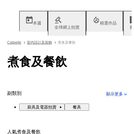
本週
精選作品
全球網上拍賣
藝
Catawiki
室內設計及裝飾
煮食及餐飲
煮食及餐飲
副類別
顯示更多
廚具及電器拍賣
餐具
人氣煮食及餐飲