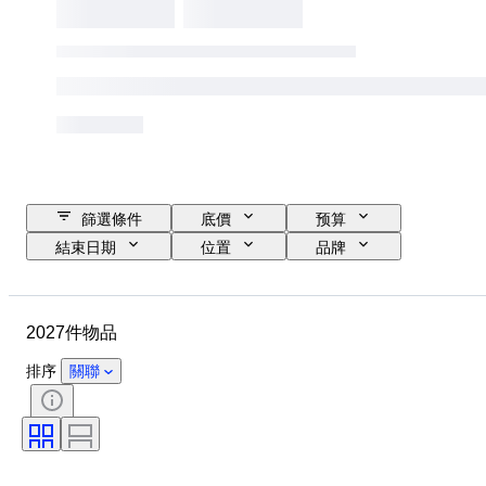
篩選條件
底價
预算
結束日期
位置
品牌
物品
原產國
物料
狀態
時期
款式
2027件物品
簽名
顏色
服裝尺碼
時代
廚刀類型
裝飾
排序
關聯
藝術家
出售者：
創作者
型號