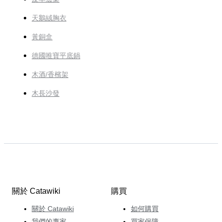
天鵝絨胸衣
黃銅盒
德國唯寶平底鍋
木酒/香檳架
木長沙發
關於 Catawiki
購買
關於 Catawiki
如何購買
我們的專家
買家保障