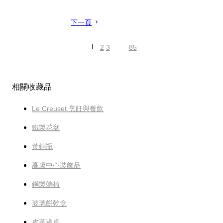
下一頁
1
2
3
…
85
相關收藏品
Le Creuset 烹飪與餐飲
鐵製花盆
黃銅瓶
高盧中心裝飾品
鋼製躺椅
玻璃餅乾盒
皮革邊桌