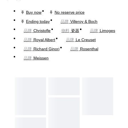
Buy now
No reserve price
Ending today
品牌
Villeroy & Boch
品牌
Christofle
物料
瓷器
品牌
Limoges
品牌
Royal Albert
品牌
Le Creuset
品牌
Richard Ginori
品牌
Rosenthal
品牌
Meissen