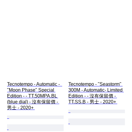
Tecnotempo - Automatic -  
Tecnotempo - "Seastorm" 
"Moon Phase" Special 
300M - Automatic- Limited 
Edition - - TT.50MPA.BL 
Edition - - 沒有保留價 - 
(blue dial) - 沒有保留價 - 
TT.SS.B - 男士 - 2020+ 
男士 - 2020+ 