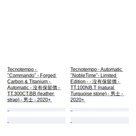
Tecnotempo - 
Tecnotempo - Automatic 
"Commando" - Forged 
"NobleTime"- Limited 
Carbon & Titanium - 
Edition - - 沒有保留價 - 
Automatic - 沒有保留價 - 
TT.100NB.T (natural 
TT.300CT.BB (leather 
Turquoise stone) - 男士 - 
strap) - 男士 - 2020+ 
2020+ 