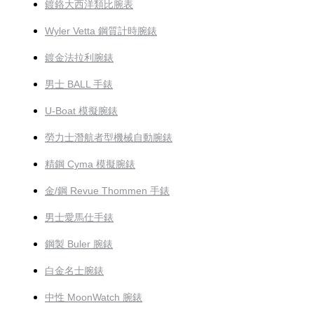
鍍鉻大西洋類比腕表
Wyler Vetta 鋼質計時腕錶
鍍金法拉利腕錶
男士 BALL 手錶
U-Boat 模擬腕錶
勞力士潛航者型機械自動腕錶
精鋼 Cyma 模擬腕錶
金/鋼 Revue Thommen 手錶
男士愛馬仕手錶
鋼製 Buler 腕錶
白金名士腕錶
中性 MoonWatch 腕錶