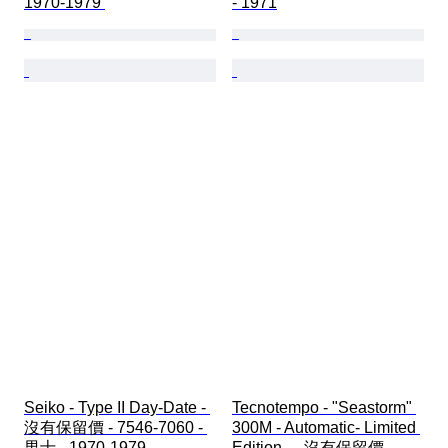
1970-1979 
- 1971
Seiko - Type II Day-Date - 
Tecnotempo - "Seastorm" 
沒有保留價 - 7546-7060 - 
300M - Automatic- Limited 
男士 - 1970-1979 
Edition - - 沒有保留價 - 