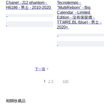
Chanel - J12 phantom - 
Tecnotempo - 
H6186 - 男士 - 2010-2020 
"MultiReborn" - Big 
Calendar  - Limited 
Edition - 沒有保留價 - 
TT.MRE.BL (blue) - 男士 - 
2020+ 
下一頁
1
2
3
…
100
相關收藏品