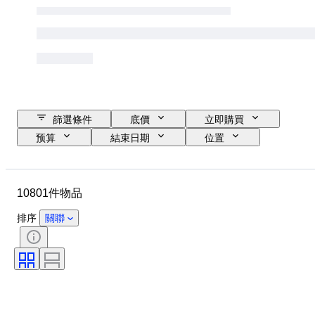
篩選條件
底價
立即購買
预算
結束日期
位置
品牌
錶殼直徑
錶帶長度
物品
原產國
物料
10801件物品
性別
狀態
額外
時期
證明
標題
排序
關聯
訂裝
版
語言
顏色
錶芯
錶帶材質
時代
型號