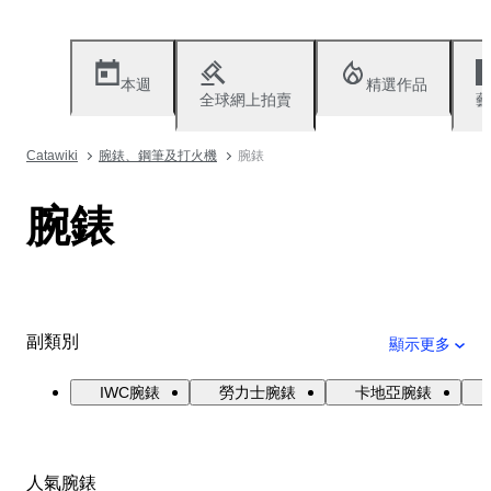
本週
精選作品
全球網上拍賣
藝
Catawiki
腕錶、鋼筆及打火機
腕錶
腕錶
副類別
顯示更多
IWC腕錶
勞力士腕錶
卡地亞腕錶
人氣腕錶