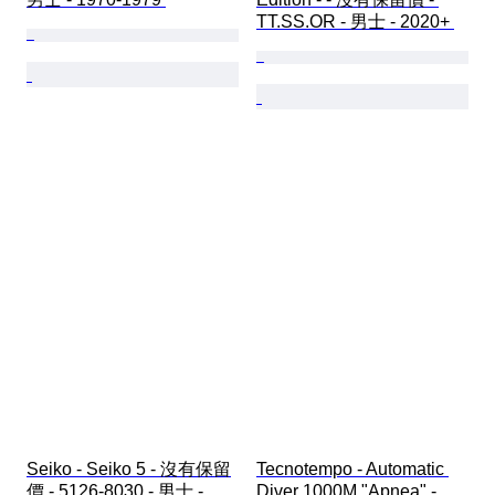
TT.SS.OR - 男士 - 2020+ 
Seiko - Seiko 5 - 沒有保留
Tecnotempo - Automatic 
價 - 5126-8030 - 男士 - 
Diver 1000M "Apnea" - 