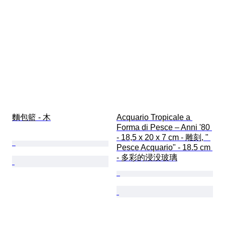
麵包籃 - 木
Acquario Tropicale a 
Forma di Pesce – Anni '80 
- 18,5 x 20 x 7 cm - 雕刻, " 
Pesce Acquario" - 18.5 cm 
- 多彩的浸没玻璃