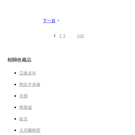
下一頁
1
2
3
…
100
相關收藏品
亞麻桌布
陶瓷半身像
衣櫃
陶薑罐
銀盒
戈貝爾雕塑