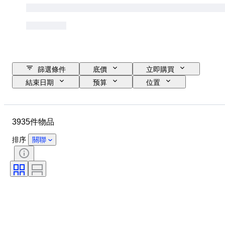
篩選條件
底價
立即購買
結束日期
预算
位置
尺寸
尺寸
品牌
物品
原產國
物料
3935件物品
性別
狀態
時期
證明
款式
技術
排序
關聯
簽名
顏色
錶芯
成長風格
出售者：
原件/副本
電力儲備
療程
自鳴鐘
時代
標本