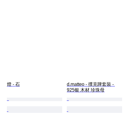
燈 - 石
d.matteo - 撲克牌套裝 - 
925银 木材 珍珠母