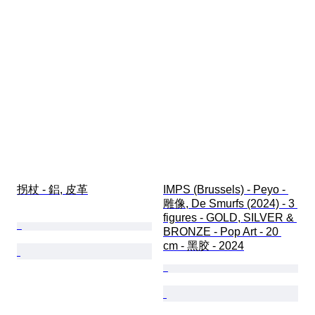
拐杖 - 鋁, 皮革
IMPS (Brussels) - Peyo - 
雕像, De Smurfs (2024) - 3 
figures - GOLD, SILVER & 
BRONZE - Pop Art - 20 
cm - 黑胶 - 2024