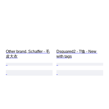
Other brand, Schaffer - 毛
Dsquared2 - T恤 - New 
皮大衣
with tags