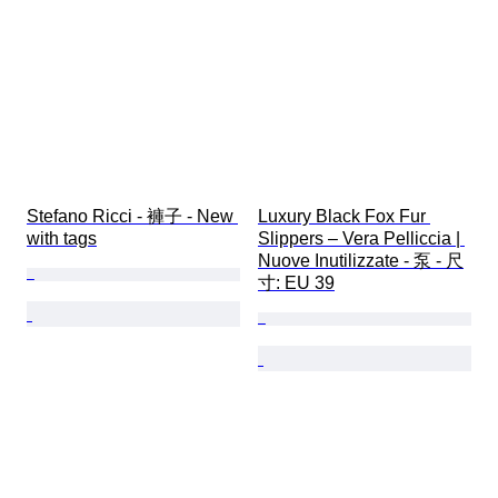
Stefano Ricci - 褲子 - New 
Luxury Black Fox Fur 
with tags
Slippers – Vera Pelliccia | 
Nuove Inutilizzate - 泵 - 尺
寸: EU 39