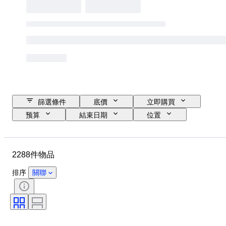
篩選條件
底價
立即購買
预算
結束日期
位置
品牌
物品
原產國
物料
性別
狀態
2288件物品
時期
款式
顏色
服裝尺碼
物品尺碼
時代
排序
關聯
圖案
襯衫領口尺寸
包括配件
鞋尺寸