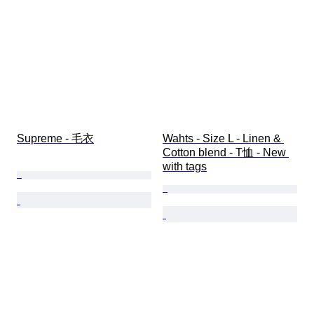
Supreme - 毛衣
Wahts - Size L - Linen & 
Cotton blend - T恤 - New 
with tags