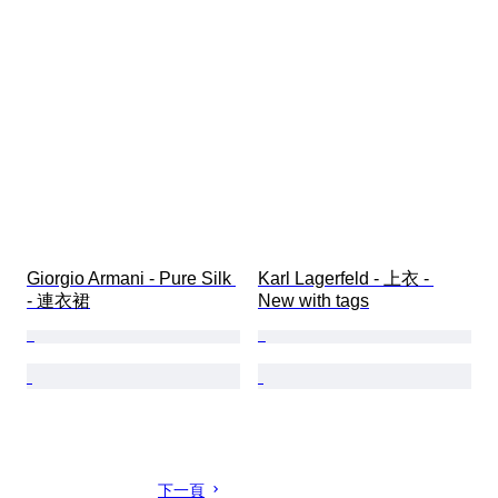
Giorgio Armani - Pure Silk 
Karl Lagerfeld - 上衣 - 
- 連衣裙
New with tags
下一頁