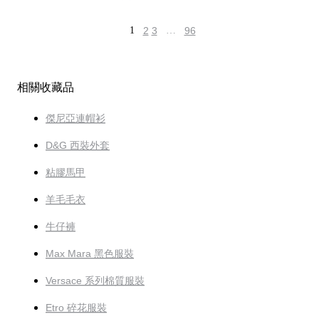
1
2
3
…
96
相關收藏品
傑尼亞連帽衫
D&G 西裝外套
粘膠馬甲
羊毛毛衣
牛仔褲
Max Mara 黑色服裝
Versace 系列棉質服裝
Etro 碎花服裝