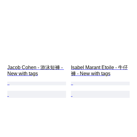
Jacob Cohen - 游泳短褲 - 
Isabel Marant Etoile - 牛仔
New with tags
褲 - New with tags