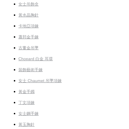
女士吊飾盒
黃水晶胸針
卡地亞項鍊
蕭邦金手鍊
古董金吊墜
Chopard 白金 耳環
裝飾藝術手鍊
女士 Chaumet 吊墜項鍊
黃金手鐲
丁文項鍊
女士鋼手鍊
黃玉胸針