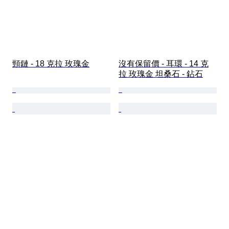
頸鏈 - 18 克拉 玫瑰金
沒有保留價 - 耳環 - 14 克
拉 玫瑰金 坦桑石 - 鉆石