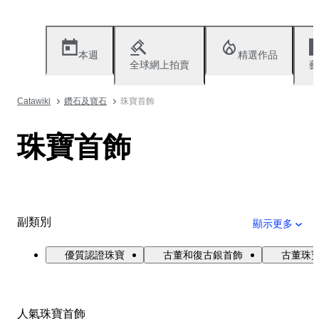
本週
精選作品
全球網上拍賣
藝
Catawiki
鑽石及寶石
珠寶首飾
珠寶首飾
副類別
顯示更多
優質認證珠寶
古董和復古銀首飾
古董珠寶與
人氣珠寶首飾