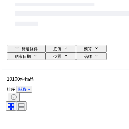
篩選條件
底價
预算
結束日期
位置
品牌
物品
原產國
物料
性別
狀態
寶石
10100件物品
證明
細度
款式
切割
清晰度
顏色等級
排序
關聯
確切的顏色
物品尺碼
寶石透明度
療程
鑽石類型
珍珠光澤
時代
豔彩色度
整體色調