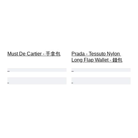
Must De Cartier - 手拿包
Prada - Tessuto Nylon 
Long Flap Wallet - 錢包