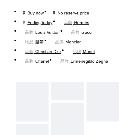
Buy now
No reserve price
Ending today
品牌
Hermès
品牌
Louis Vuitton
品牌
Gucci
物品
腰帶
品牌
Moncler
品牌
Christian Dior
品牌
Monet
品牌
Chanel
品牌
Ermenegildo Zegna