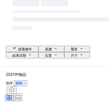
篩選條件
底價
预算
結束日期
位置
尺寸
品牌
物品
原產國
物料
性別
狀態
2037件物品
額外
時期
寶石
證明
細度
款式
排序
關聯
顏色
服裝尺碼
切割
Size
鑽石類型
物品尺碼
圖案
包括配件
時代
型號