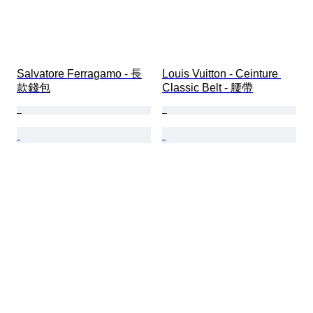
Salvatore Ferragamo - 長
Louis Vuitton - Ceinture 
款錢包
Classic Belt - 腰帶