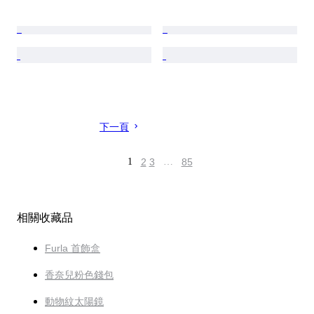
下一頁
1
2
3
…
85
相關收藏品
Furla 首飾盒
香奈兒粉色錢包
動物紋太陽鏡