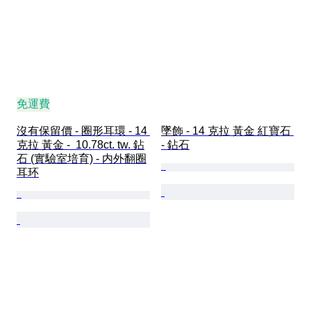
免運費
沒有保留價 - 圈形耳環 - 14 
墜飾 - 14 克拉 黃金 紅寶石 
克拉 黃金 -  10.78ct. tw. 鉆
- 鉆石
石 (實驗室培育) - 内外翻圈
耳环