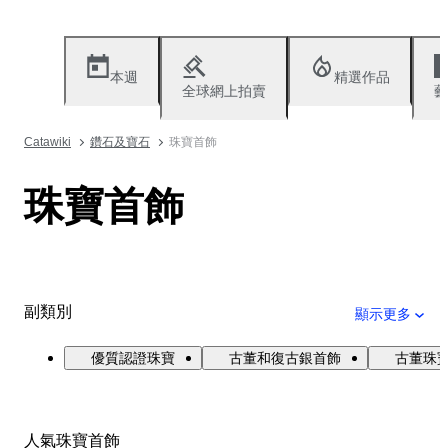
本週
精選作品
全球網上拍賣
藝
Catawiki
鑽石及寶石
珠寶首飾
珠寶首飾
副類別
顯示更多
優質認證珠寶
古董和復古銀首飾
古董珠寶與
人氣珠寶首飾