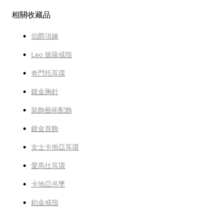
相關收藏品
伯爵項鍊
Leo 披薩戒指
奇門托耳環
鍍金胸針
裝飾藝術配飾
鍍金首飾
女士卡地亞耳環
愛馬仕耳環
卡地亞吊墜
鉑金戒指