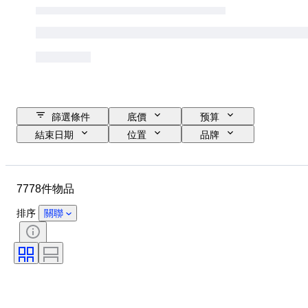
篩選條件
底價
预算
結束日期
位置
品牌
物品
原產國
物料
性別
狀態
寶石
7778件物品
證明
細度
款式
切割
清晰度
顏色等級
排序
關聯
確切的顏色
物品尺碼
鑽石類型
寶石透明度
療程
珍珠光澤
時代
豔彩色度
珍珠表面品質