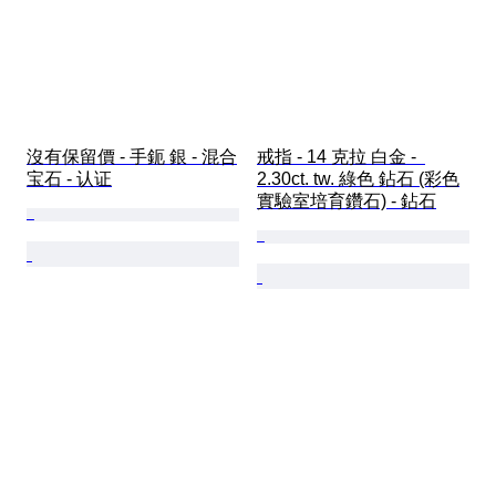
沒有保留價 - 手鈪 銀 - 混合
戒指 - 14 克拉 白金 -  
宝石 - 认证
2.30ct. tw. 綠色 鉆石 (彩色
實驗室培育鑽石) - 鉆石