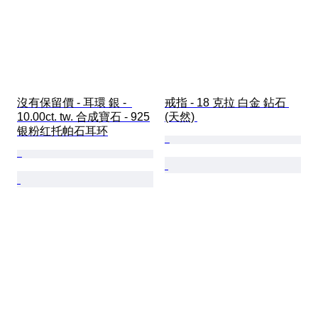
沒有保留價 - 耳環 銀 -  
戒指 - 18 克拉 白金 鉆石 
10.00ct. tw. 合成寶石 - 925
(天然) 
银粉红托帕石耳环