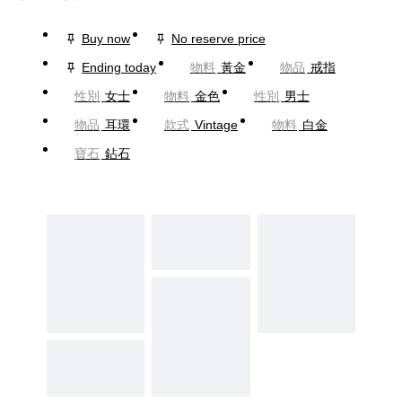
Buy now
No reserve price
Ending today
物料
黃金
物品
戒指
性別
女士
物料
金色
性別
男士
物品
耳環
款式
Vintage
物料
白金
寶石
鉆石