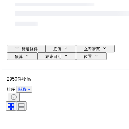
篩選條件
底價
立即購買
预算
結束日期
位置
尺寸
品牌
服裝尺碼
物品
原產國
物料
2950件物品
性別
狀態
證明
顏色
包括配件
圖案
排序
關聯
物品尺碼
時代
型號
鞋尺寸