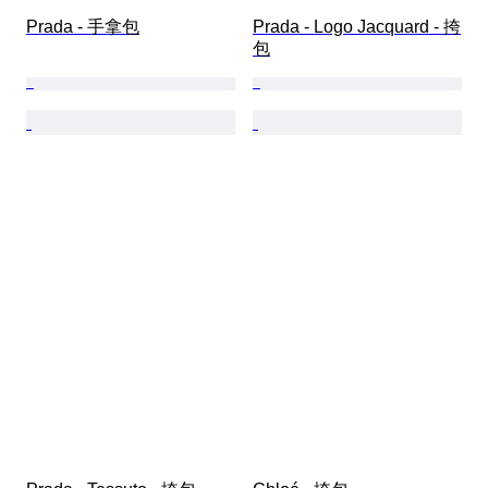
Prada - 手拿包
Prada - Logo Jacquard - 挎
包