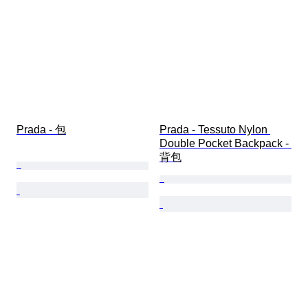
Prada - 包
Prada - Tessuto Nylon 
Double Pocket Backpack - 
背包