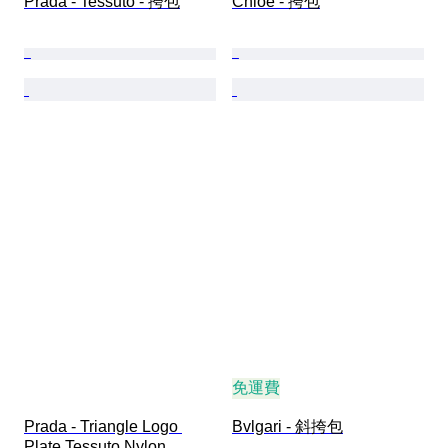
Prada - Tessuto - 挎包
Chloé - 挎包
免運費
Prada - Triangle Logo 
Bvlgari - 斜挎包
Plate Tessuto Nylon 