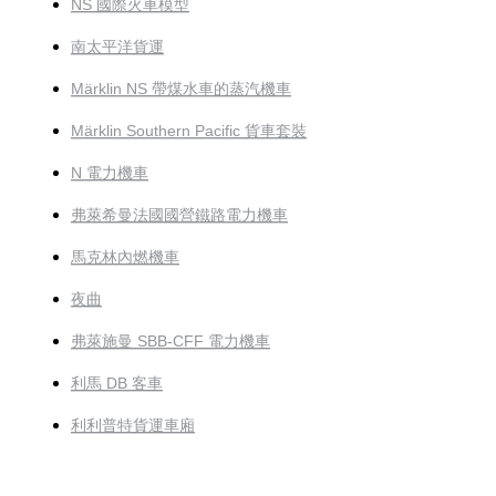
NS 國際火車模型
南太平洋貨運
Märklin NS 帶煤水車的蒸汽機車
Märklin Southern Pacific 貨車套裝
N 電力機車
弗萊希曼法國國營鐵路電力機車
馬克林內燃機車
夜曲
弗萊施曼 SBB-CFF 電力機車
利馬 DB 客車
利利普特貨運車廂