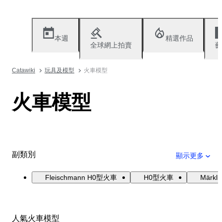
本週
精選作品
全球網上拍賣
藝
Catawiki
玩具及模型
火車模型
火車模型
副類別
顯示更多
Fleischmann H0型火車
H0型火車
Märk
人氣火車模型