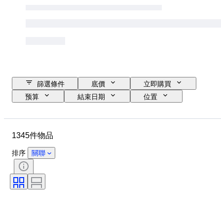
篩選條件
底價
立即購買
预算
結束日期
位置
品牌
物品
原產國
物料
狀態
額外
1345件物品
時期
顏色
比例
控制
電源
鐵路公司
排序
關聯
時代