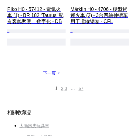
Piko H0 - 57412 - 電氣火
Märklin H0 - 4706 - 模型貨
車 (1) - BR 182 ‘Taurus’ 配
運火車 (2) - 3台四轴伸缩车
有客舱照明，数字化 - DB
用于运输钢卷 - CFL
下一頁
1
2
3
…
57
相關收藏品
太陽鐵皮玩具車