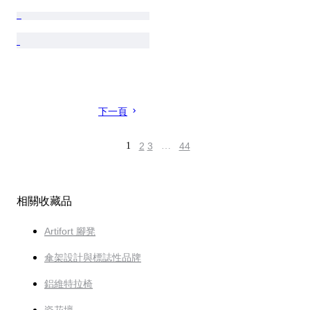
下一頁
1
2
3
…
44
相關收藏品
Artifort 腳凳
傘架設計與標誌性品牌
鋁維特拉椅