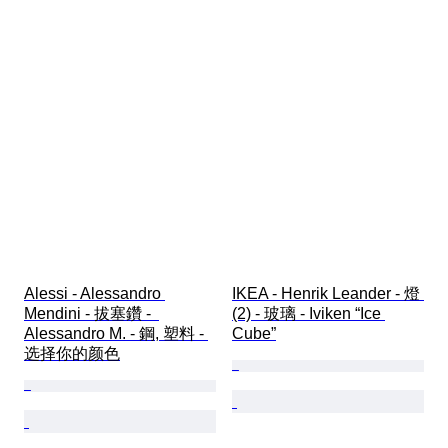
Alessi - Alessandro 
IKEA - Henrik Leander - 燈 
Mendini - 拔塞鑽 -  
(2) - 玻璃 - Iviken “Ice 
Alessandro M. - 鋼, 塑料 - 
Cube”
选择你的颜色