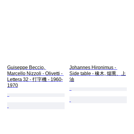
Guiseppe Beccio, 
Johannes Hironimus - 
Marcello Nizzoli - Olivetti - 
Side table - 橡木, 烟熏、上
Lettera 32 - 打字機 - 1960-
油
1970