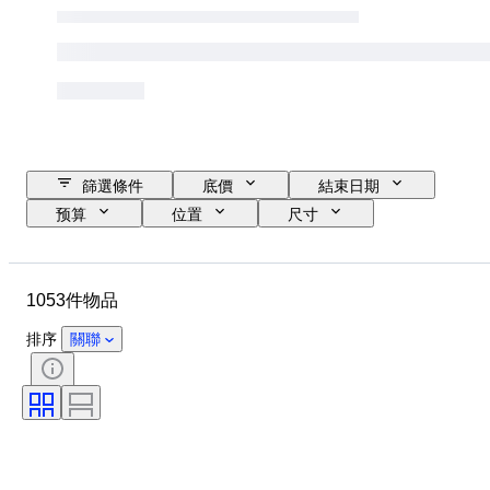
篩選條件
底價
結束日期
预算
位置
尺寸
尺寸
品牌
物品
原產國
物料
狀態
1053件物品
額外
時期
標題
款式
技術
簽名
排序
關聯
版
顏色
錶芯
時代
出售者：
藝術家
電力儲備
自鳴鐘
創作者
型號