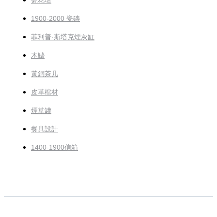
瓷花壇
1900-2000 瓷磚
菲利普·斯塔克煙灰缸
木鰭
黃銅茶几
皮革棺材
煙草罐
餐具設計
1400-1900信箱