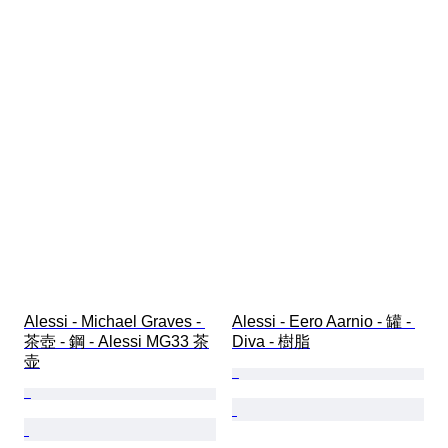
Alessi - Michael Graves - 
Alessi - Eero Aarnio - 罐 - 
茶壺 - 鋼 - Alessi MG33 茶
Diva - 樹脂
壶