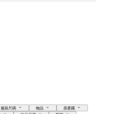
服裝尺碼
物品
原產國