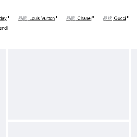
oday
品牌
Louis Vuitton
品牌
Chanel
品牌
Gucci
endi