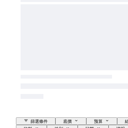
篩選條件
底價
预算