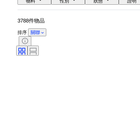
物料
性別
狀態
證明
鞋尺寸
3788件物品
排序
關聯