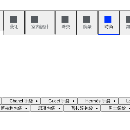
藝術
室內設計
珠寶
腕錶
時尚
Chanel 手袋
Gucci 手袋
Hermès 手袋
L
博柏利包袋
思琳包袋
普拉達包袋
男士袋款