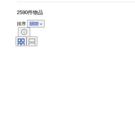
包括配件
鞋尺寸
2590件物品
排序
關聯