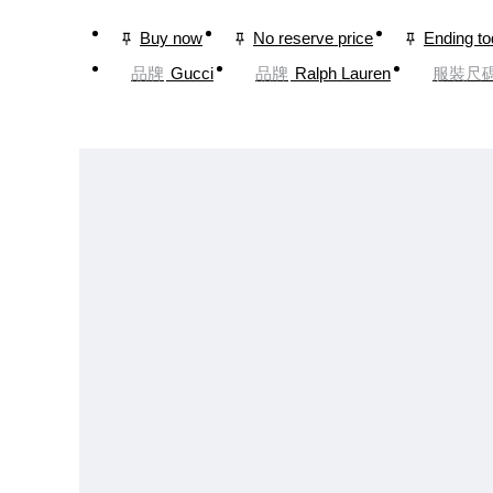
Buy now
No reserve price
Ending t
品牌
Gucci
品牌
Ralph Lauren
服裝尺