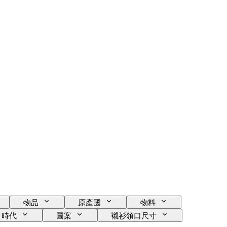
物品
原產國
物料
時代
圖案
襯衫領口尺寸