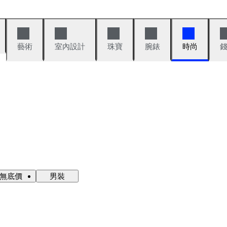
藝術
室內設計
珠寶
腕錶
時尚
·無底價
男裝