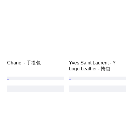
Chanel - 手提包
Yves Saint Laurent - Y 
Logo Leather - 挎包