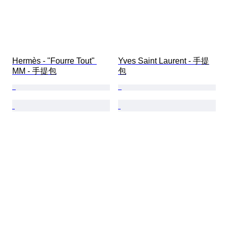
Hermès - "Fourre Tout" 
Yves Saint Laurent - 手提
MM - 手提包
包