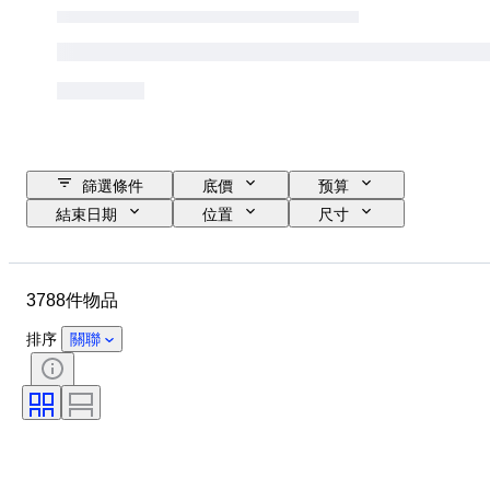
篩選條件
底價
预算
結束日期
位置
尺寸
品牌
服裝尺碼
物品
原產國
物料
性別
3788件物品
狀態
證明
顏色
包括配件
圖案
時代
排序
關聯
物品尺碼
型號
鞋尺寸