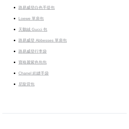
路易威登白色手提包
Loewe 單肩包
天鵝絨 Gucci 包
路易威登 Abbesses 單肩包
路易威登行李袋
寶格麗紫色包包
Chanel 絎縫手袋
尼龍背包