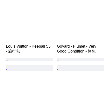
Louis Vuitton - Keepall 55 
Goyard - Plumet - Very 
- 旅行包
Good Condition - 挎包