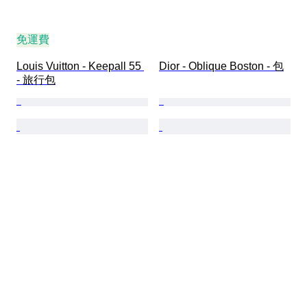
免運費
Louis Vuitton - Keepall 55 
Dior - Oblique Boston - 包
- 旅行包