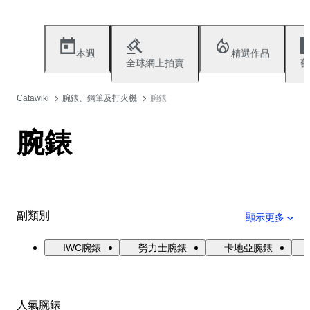
本週
精選作品
全球網上拍賣
藝
Catawiki
腕錶、鋼筆及打火機
腕錶
腕錶
副類別
顯示更多
IWC腕錶
勞力士腕錶
卡地亞腕錶
人氣腕錶