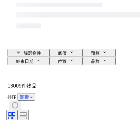
篩選條件
底價
预算
結束日期
位置
品牌
錶殼直徑
錶帶長度
物品
原產國
物料
性別
13009件物品
狀態
時期
證明
標題
版
語言
排序
關聯
顏色
錶芯
錶帶材質
時代
電力儲備
自鳴鐘
原件/副本
汽車用品類型
型號