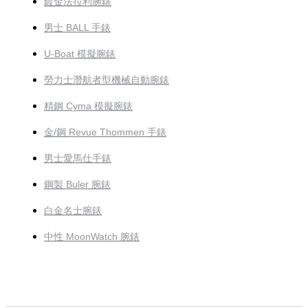
鍍金法拉利腕錶
男士 BALL 手錶
U-Boat 模擬腕錶
勞力士潛航者型機械自動腕錶
精鋼 Cyma 模擬腕錶
金/鋼 Revue Thommen 手錶
男士愛馬仕手錶
鋼製 Buler 腕錶
白金名士腕錶
中性 MoonWatch 腕錶